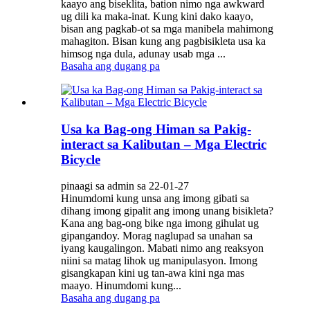
kaayo ang biseklita, bation nimo nga awkward
ug dili ka maka-inat. Kung kini dako kaayo,
bisan ang pagkab-ot sa mga manibela mahimong
mahagiton. Bisan kung ang pagbisikleta usa ka
himsog nga dula, adunay usab mga ...
Basaha ang dugang pa
Usa ka Bag-ong Himan sa Pakig-
interact sa Kalibutan – Mga Electric
Bicycle
pinaagi sa admin sa 22-01-27
Hinumdomi kung unsa ang imong gibati sa
dihang imong gipalit ang imong unang bisikleta?
Kana ang bag-ong bike nga imong gihulat ug
gipangandoy. Morag naglupad sa unahan sa
iyang kaugalingon. Mabati nimo ang reaksyon
niini sa matag lihok ug manipulasyon. Imong
gisangkapan kini ug tan-awa kini nga mas
maayo. Hinumdomi kung...
Basaha ang dugang pa