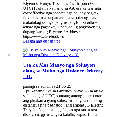
Biyernes, Hunyo 11 sa alas-4 sa hapon (+8
UTC) Ipaila-ila ka namo sa A9, usa ka taas nga
cost-effective nga scooter, nga adunay pagka-
flexible sa usa ka gamay nga scooter ug mas
makatubag sa mga panginahanglan. sa adlaw-
adlaw nga pagsakay. Padayon ug pagkat-on ug
dugang karong Biyernes! Address:
https://www.facebook.com...
Basaha ang dugang pa
Usa ka Mas Maayo nga Solusyon
alang sa Mubo nga Distance Delivery
- JG
pinaagi sa admin sa 21-05-25
Apil kanamo live sa Biyernes, Mayo 28 sa alas-4
sa hapon (+8 UTC) samtang among gipresentar
ang pinakamaayong solusyon alang sa mubo nga
distansiya nga paghatod - ang among JG Electric
Tricycle. Ang tanan nga bag-o nga tanan nga
disenyo nagpauswag sa katulin, kapasidad sa