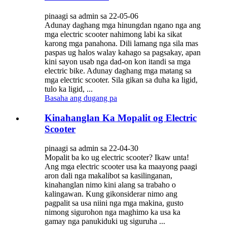
pinaagi sa admin sa 22-05-06
Adunay daghang mga hinungdan ngano nga ang
mga electric scooter nahimong labi ka sikat
karong mga panahona. Dili lamang nga sila mas
paspas ug halos walay kahago sa pagsakay, apan
kini sayon ​​usab nga dad-on kon itandi sa mga
electric bike. Adunay daghang mga matang sa
mga electric scooter. Sila gikan sa duha ka ligid,
tulo ka ligid, ...
Basaha ang dugang pa
Kinahanglan Ka Mopalit og Electric
Scooter
pinaagi sa admin sa 22-04-30
Mopalit ba ko ug electric scooter? Ikaw unta!
Ang mga electric scooter usa ka maayong paagi
aron dali nga makalibot sa kasilinganan,
kinahanglan nimo kini alang sa trabaho o
kalingawan. Kung gikonsiderar nimo ang
pagpalit sa usa niini nga mga makina, gusto
nimong sigurohon nga maghimo ka usa ka
gamay nga panukiduki ug siguruha ...