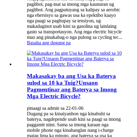
paglibot, pag-inat sa imong mga kaunuran ug
paglibot. Ang pagpatuyang sa kalipay sa aerobic
nga ehersisyo sa gawas usa ka epektibo kaayo
nga paagi sa paghupay sa tensiyon, ug
makadaginot usab kini sa gasolina ug lainlaing
gasto sa transportasyon. Ang mga electric bicycle
mao ang pinakabag-o nga pulong sa cycling tec...
Basaha ang dugang pa
Makasakay ba ang Usa ka Baterya
sulod sa 10 ka Tuig?Unsaon
Pagmentinar ang Baterya sa Imong
Mga Electric Bicycle?
pinaagi sa admin sa 22-01-06
Dugang pa sa kinaiyanhon nga kinabuhi sa
baterya, nagdepende usab kini sa paagi sa imong
paggamit niini. Sama sa imong karaan nga
mobile phone nga kinahanglan nang i-charge
matag lima ka minuto, ang baterya sa usa ka