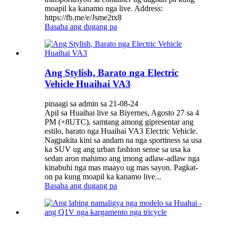
moapil ka kanamo nga live. Address:
https://fb.me/e/Jsme2tx8
Basaha ang dugang pa
Ang Stylish, Barato nga Electric
Vehicle Huaihai VA3
pinaagi sa admin sa 21-08-24
Apil sa Huaihai live sa Biyernes, Agosto 27 sa 4
PM (+8UTC), samtang among gipresentar ang
estilo, barato nga Huaihai VA3 Electric Vehicle.
Nagpakita kini sa andam na nga sportiness sa usa
ka SUV ug ang urban fashion sense sa usa ka
sedan aron mahimo ang imong adlaw-adlaw nga
kinabuhi nga mas maayo ug mas sayon. Pagkat-
on pa kung moapil ka kanamo live...
Basaha ang dugang pa