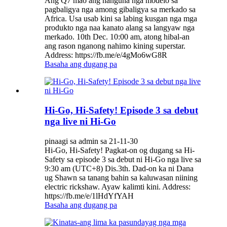
Ang Q7 mao ang nanguna nga modelo sa
pagbaligya nga among gibaligya sa merkado sa
Africa. Usa usab kini sa labing kusgan nga mga
produkto nga naa kanato alang sa langyaw nga
merkado. 10th Dec. 10:00 am, atong hibal-an
ang rason nganong nahimo kining superstar.
Address: https://fb.me/e/4gMo6wG8R
Basaha ang dugang pa
Hi-Go, Hi-Safety! Episode 3 sa debut
nga live ni Hi-Go
pinaagi sa admin sa 21-11-30
Hi-Go, Hi-Safety! Pagkat-on og dugang sa Hi-
Safety sa episode 3 sa debut ni Hi-Go nga live sa
9:30 am (UTC+8) Dis.3th. Dad-on ka ni Dana
ug Shawn sa tanang bahin sa kaluwasan niining
electric rickshaw. Ayaw kalimti kini. Address:
https://fb.me/e/1lHdYfYAH
Basaha ang dugang pa