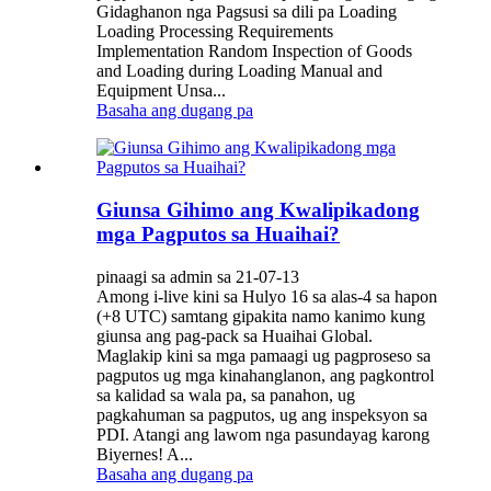
Gidaghanon nga Pagsusi sa dili pa Loading
Loading Processing Requirements
Implementation Random Inspection of Goods
and Loading during Loading Manual and
Equipment Unsa...
Basaha ang dugang pa
Giunsa Gihimo ang Kwalipikadong
mga Pagputos sa Huaihai?
pinaagi sa admin sa 21-07-13
Among i-live kini sa Hulyo 16 sa alas-4 sa hapon
(+8 UTC) samtang gipakita namo kanimo kung
giunsa ang pag-pack sa Huaihai Global.
Maglakip kini sa mga pamaagi ug pagproseso sa
pagputos ug mga kinahanglanon, ang pagkontrol
sa kalidad sa wala pa, sa panahon, ug
pagkahuman sa pagputos, ug ang inspeksyon sa
PDI. Atangi ang lawom nga pasundayag karong
Biyernes! A...
Basaha ang dugang pa