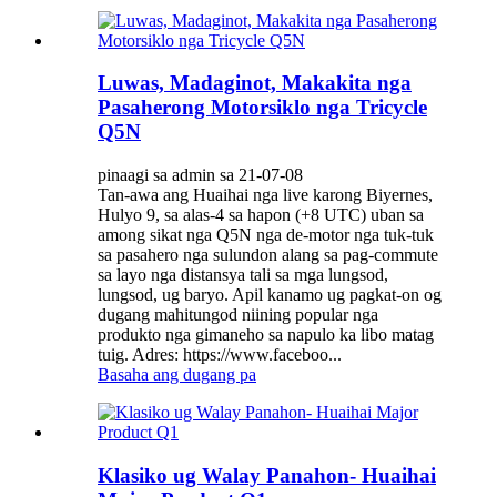
Luwas, Madaginot, Makakita nga
Pasaherong Motorsiklo nga Tricycle
Q5N
pinaagi sa admin sa 21-07-08
Tan-awa ang Huaihai nga live karong Biyernes,
Hulyo 9, sa alas-4 sa hapon (+8 UTC) uban sa
among sikat nga Q5N nga de-motor nga tuk-tuk
sa pasahero nga sulundon alang sa pag-commute
sa layo nga distansya tali sa mga lungsod,
lungsod, ug baryo. Apil kanamo ug pagkat-on og
dugang mahitungod niining popular nga
produkto nga gimaneho sa napulo ka libo matag
tuig. Adres: https://www.faceboo...
Basaha ang dugang pa
Klasiko ug Walay Panahon- Huaihai