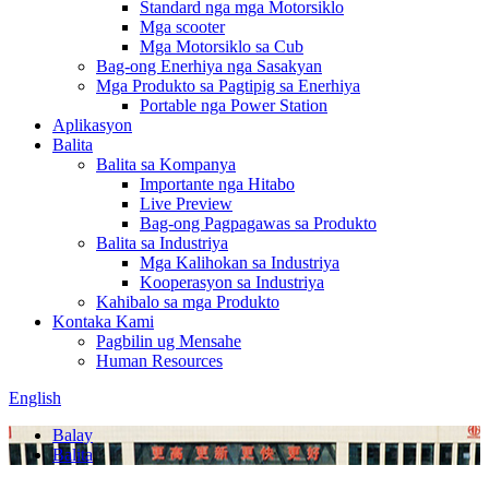
Standard nga mga Motorsiklo
Mga scooter
Mga Motorsiklo sa Cub
Bag-ong Enerhiya nga Sasakyan
Mga Produkto sa Pagtipig sa Enerhiya
Portable nga Power Station
Aplikasyon
Balita
Balita sa Kompanya
Importante nga Hitabo
Live Preview
Bag-ong Pagpagawas sa Produkto
Balita sa Industriya
Mga Kalihokan sa Industriya
Kooperasyon sa Industriya
Kahibalo sa mga Produkto
Kontaka Kami
Pagbilin ug Mensahe
Human Resources
English
Balay
Balita