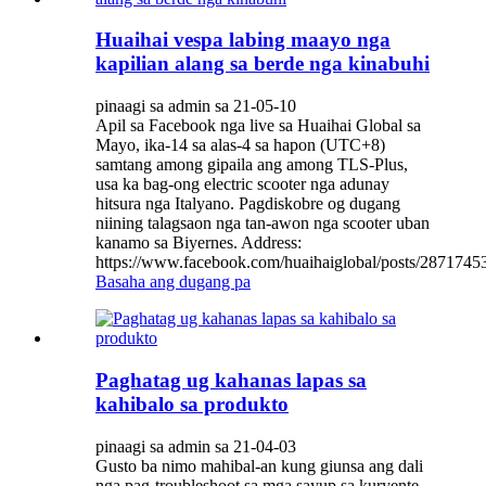
Huaihai vespa labing maayo nga
kapilian alang sa berde nga kinabuhi
pinaagi sa admin sa 21-05-10
Apil sa Facebook nga live sa Huaihai Global sa
Mayo, ika-14 sa alas-4 sa hapon (UTC+8)
samtang among gipaila ang among TLS-Plus,
usa ka bag-ong electric scooter nga adunay
hitsura nga Italyano. Pagdiskobre og dugang
niining talagsaon nga tan-awon nga scooter uban
kanamo sa Biyernes. Address:
https://www.facebook.com/huaihaiglobal/posts/28717453
Basaha ang dugang pa
Paghatag ug kahanas lapas sa
kahibalo sa produkto
pinaagi sa admin sa 21-04-03
Gusto ba nimo mahibal-an kung giunsa ang dali
nga pag-troubleshoot sa mga sayup sa kuryente