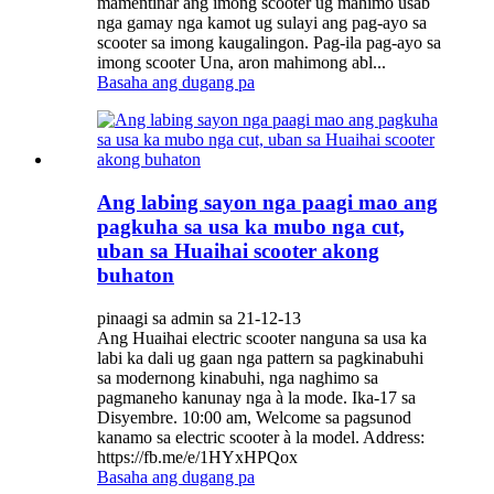
mamentinar ang imong scooter ug mahimo usab
nga gamay nga kamot ug sulayi ang pag-ayo sa
scooter sa imong kaugalingon. Pag-ila pag-ayo sa
imong scooter Una, aron mahimong abl...
Basaha ang dugang pa
Ang labing sayon ​​nga paagi mao ang
pagkuha sa usa ka mubo nga cut,
uban sa Huaihai scooter akong
buhaton
pinaagi sa admin sa 21-12-13
Ang Huaihai electric scooter nanguna sa usa ka
labi ka dali ug gaan nga pattern sa pagkinabuhi
sa modernong kinabuhi, nga naghimo sa
pagmaneho kanunay nga à la mode. Ika-17 sa
Disyembre. 10:00 am, Welcome sa pagsunod
kanamo sa electric scooter à la model. Address:
https://fb.me/e/1HYxHPQox
Basaha ang dugang pa