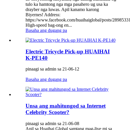
tulo ka hamtong nga mga pasahero ug usa ka
drayber nga luwas. Apil kanamo karong
Biyernes! Address:
https://www.facebook.com/huaihaiglobal/posts/289853
High-speed bag-ong en...
Basaha ang dugang pa
Electric Tricycle Pick-up HUAIHAI
K-PE140
pinaagi sa admin sa 21-06-12
Basaha ang dugang pa
Unsa ang mahitungod sa Internet
Celebrity Scooter?
pinaagi sa admin sa 21-06-08
Apil sa Huaihai Global samtang mag-live mi sa