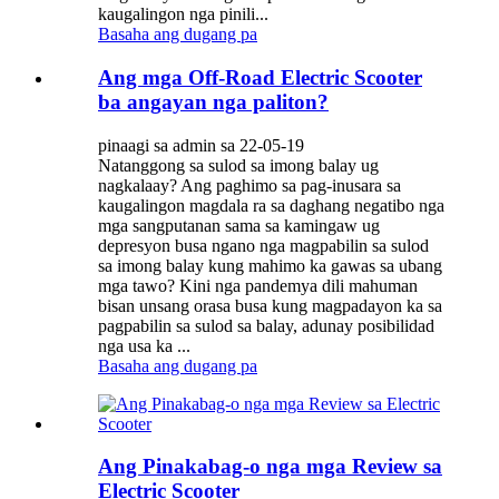
kaugalingon nga pinili...
Basaha ang dugang pa
Ang mga Off-Road Electric Scooter
ba angayan nga paliton?
pinaagi sa admin sa 22-05-19
Natanggong sa sulod sa imong balay ug
nagkalaay? Ang paghimo sa pag-inusara sa
kaugalingon magdala ra sa daghang negatibo nga
mga sangputanan sama sa kamingaw ug
depresyon busa ngano nga magpabilin sa sulod
sa imong balay kung mahimo ka gawas sa ubang
mga tawo? Kini nga pandemya dili mahuman
bisan unsang orasa busa kung magpadayon ka sa
pagpabilin sa sulod sa balay, adunay posibilidad
nga usa ka ...
Basaha ang dugang pa
Ang Pinakabag-o nga mga Review sa
Electric Scooter