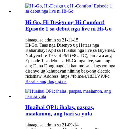
Hi-Go, Hi-Design ug Hi-Comfort!
Episode 1 sa debut nga live ni Hi-Go
pinaagi sa admin sa 21-11-15
Hi-Go, Taas nga Disenyo ug Hataas nga
Kaharuhay! Apil sa Huaihai nga live sa Biyernes,
Nobyembre 19 sa 4 PM (+8UTC), tan-awa ang
Episode 1 sa debut sa Hi-Go nga live, samtang
ang Dana Dong nagdala kanimo sa talagsaon nga
disenyo ug kahupayan niining bag-ong electric
rickshaw. Address: https://fb.me/e/1d3LVPJPc
Basaha ang dugang pa
Huaihai QP1: ihalas, paspas,
maalamon, ang hari sa yuta
pinaagi sa admin sa 21-09-14