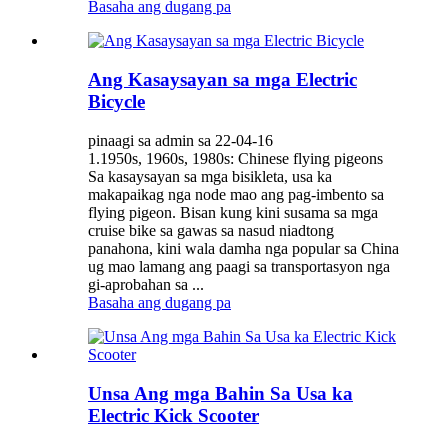
Basaha ang dugang pa
Ang Kasaysayan sa mga Electric
Bicycle
pinaagi sa admin sa 22-04-16
1.1950s, 1960s, 1980s: Chinese flying pigeons
Sa kasaysayan sa mga bisikleta, usa ka
makapaikag nga node mao ang pag-imbento sa
flying pigeon. Bisan kung kini susama sa mga
cruise bike sa gawas sa nasud niadtong
panahona, kini wala damha nga popular sa China
ug mao lamang ang paagi sa transportasyon nga
gi-aprobahan sa ...
Basaha ang dugang pa
Unsa Ang mga Bahin Sa Usa ka
Electric Kick Scooter