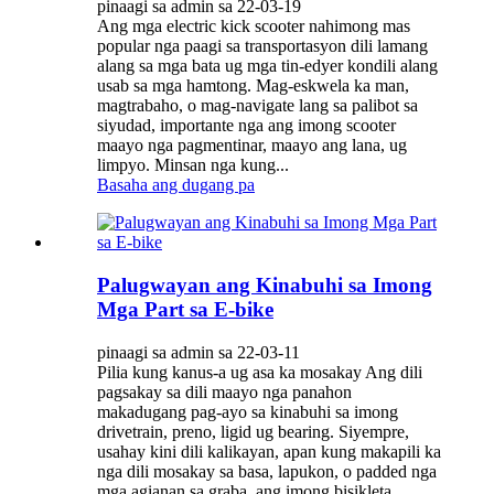
pinaagi sa admin sa 22-03-19
Ang mga electric kick scooter nahimong mas
popular nga paagi sa transportasyon dili lamang
alang sa mga bata ug mga tin-edyer kondili alang
usab sa mga hamtong. Mag-eskwela ka man,
magtrabaho, o mag-navigate lang sa palibot sa
siyudad, importante nga ang imong scooter
maayo nga pagmentinar, maayo ang lana, ug
limpyo. Minsan nga kung...
Basaha ang dugang pa
Palugwayan ang Kinabuhi sa Imong
Mga Part sa E-bike
pinaagi sa admin sa 22-03-11
Pilia kung kanus-a ug asa ka mosakay Ang dili
pagsakay sa dili maayo nga panahon
makadugang pag-ayo sa kinabuhi sa imong
drivetrain, preno, ligid ug bearing. Siyempre,
usahay kini dili kalikayan, apan kung makapili ka
nga dili mosakay sa basa, lapukon, o padded nga
mga agianan sa graba, ang imong bisikleta