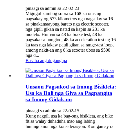
pinaagi sa admin sa 22-02-23
Migugol kami og sobra sa 168 ka oras ug
nagsakay og 573 kilometros nga nagsulay sa 16
sa pinakamaayong barato nga electric scooter,
nga gipili gikan sa natad sa kapin sa 231 ka
modelo. Human sa 48 ka brake test, 48 ka
pagsaka sa bungtod, 48 ka acceleration test ug 16
ka taas nga lakaw pauli gikan sa range-test loop,
among nakit-an ang 6 ka scooter ubos sa $500
nga d...
Basaha ang dugang pa
Unsaon Pagsukod sa Imong Bisikleta:
Usa ka Dali nga Giya sa Pagpangita
sa Imong Gidak-on
pinaagi sa admin sa 22-02-15
Kung nagpili usa ka bag-ong bisikleta, ang bike
fit sa walay duhaduha mao ang labing
hinungdanon nga konsiderasyon. Kon gamay ra