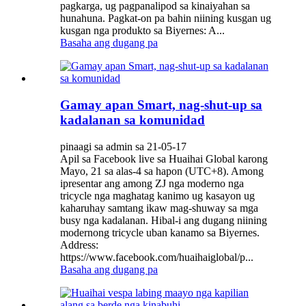
pagkarga, ug pagpanalipod sa kinaiyahan sa
hunahuna. Pagkat-on pa bahin niining kusgan ug
kusgan nga produkto sa Biyernes: A...
Basaha ang dugang pa
Gamay apan Smart, nag-shut-up sa
kadalanan sa komunidad
pinaagi sa admin sa 21-05-17
Apil sa Facebook live sa Huaihai Global karong
Mayo, 21 sa alas-4 sa hapon (UTC+8). Among
ipresentar ang among ZJ nga moderno nga
tricycle nga maghatag kanimo ug kasayon ​​ug
kaharuhay samtang ikaw mag-shuway sa mga
busy nga kadalanan. Hibal-i ang dugang niining
modernong tricycle uban kanamo sa Biyernes.
Address:
https://www.facebook.com/huaihaiglobal/p...
Basaha ang dugang pa