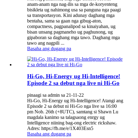
anam-anam nga nag-ilis sa mga de-koryenteng
bisikleta ug nahimong usa sa panguna nga paagi
sa transportasyon. Kini adunay daghang mga
bentaha, sama sa gaan nga gibug-aton,
compactness, pagpanalipod sa kinaiyahan, ug
bisan unsang pagmaneho ug paghunong, ug
gipaboran sa daghang mga tawo. Daghang mga
tawo ang nagpili ...
Basaha ang dugang pa
Hi-Go, Hi-Energy ug Hi-Intelligence!
Episode 2 sa debut nga live ni Hi-Go
pinaagi sa admin sa 21-11-22
Hi-Go, Hi-Energy ug Hi-Intelligence! Atangi ang
Episode 2 sa debut ni Hi-Go nga live sa 16:00
pm Nob. 26th (+8UTC), samtang si Shawn Lu
magdala kanimo sa talagsaong enrgy ug
Intelligence niining bag-ong electric rickshaw.
Adres: https://fb.me/e/1X403Esn5
Basaha ang dugang pa