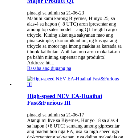
Major Product Q1
pinaagi sa admin sa 21-06-23
Mabuhi kami karong Biyernes, Hunyo 25, sa
alas-4 sa hapon (+8 UTC) aron ipresentar ang
among top sales model – ang Q1 freight cargo
tricycle. Kining sikat nga sakyanan mao ang
pinakasimple, ekonomikanhon, ug kasagarang
tricycle sa motor nga imong makita sa karsada sa
tibuok kalibutan. Apil kanamo aron makakat-on
pa bahin niining superstar nga produkto!
Address: htt...
Basaha ang dugang pa
High-speed NEV EA-Huaihai
Fast&Furious III
pinaagi sa admin sa 21-06-17
Atangi mi live sa Biyernes, Hunyo 18 sa alas 4
sa hapon (+8 UTC) samtang among gipresentar
ang madanihon nga EA, usa ka high-speed nga
de-koryenteng sakyanan, nga daling makadala og