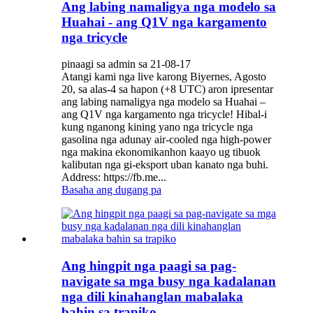
Ang labing namaligya nga modelo sa
Huahai - ang Q1V nga kargamento
nga tricycle
pinaagi sa admin sa 21-08-17
Atangi kami nga live karong Biyernes, Agosto
20, sa alas-4 sa hapon (+8 UTC) aron ipresentar
ang labing namaligya nga modelo sa Huahai –
ang Q1V nga kargamento nga tricycle! Hibal-i
kung nganong kining yano nga tricycle nga
gasolina nga adunay air-cooled nga high-power
nga makina ekonomikanhon kaayo ug tibuok
kalibutan nga gi-eksport uban kanato nga buhi.
Address: https://fb.me...
Basaha ang dugang pa
Ang hingpit nga paagi sa pag-
navigate sa mga busy nga kadalanan
nga dili kinahanglan mabalaka
bahin sa trapiko