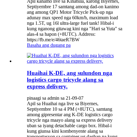
Apil kanamo live sa Kinatsila, karong Biyernes,
Septiyembre 17 samtang among dad-on kanimo
ang among QP1 Motor Tricycle Pick-up nga
adunay max speed nga 60km/h, maximum load
nga 1.5T, ug 16l ultra-large fuel tank! Hibal-i
kung nganong gitawag kini nga "Hari sa Yuta" sa
alas-4 sa hapon (+8UTC). Address:
https://fb.me/e/46taeR7BW
Basaha ang dugang pa
Huaihai K-DE, ang sulundon nga
logistics cargo tricycle alang sa
express delivery.
pinaagi sa admin sa 21-09-07
Apil sa Huaihai nga live sa Biyernes,
Septiyembre 10 sa 4 PM (+8UTC), samtang
among gipresentar ang K-DE logistics cargo
tricycle nga maayo alang sa express delivery
uban sa iyang detachable cargo box. Hibal-i
kung giunsa kini kombenyente alang sa
transportasyon sa container ug daghan pa kung