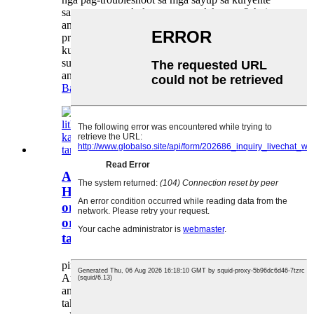
sa among mga de-koryenteng salakyanan? Ania
ang 4 nga mga tip nga among giandam nga
propesyonal alang kanimo! Susihon kung wala’y
kuryente ang suplay sa kuryente, Kung wala,
susiha ang fuse - kung normal ang fuse, patay
ang suplay sa kuryente. Susiha...
Basaha ang dugang pa
Ang mga produkto sa baterya sa
Huaihai lithium, gipauswag ang bag-
ong ekonomiya sa kalibutan |
ordinaryo nga mga cast maayo, ang
tanan talagsaon!
pinaagi sa admin sa 21-04-01
Ang e-commerce dako kaayog kausaban sa
among kinabuhi, nakadawat ug express delivery,
takeout nga pagkaon nahimong bahin sa matag