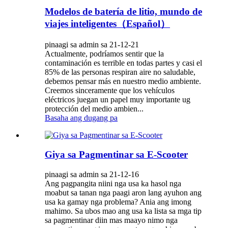
Modelos de batería de litio, mundo de
viajes inteligentes（Español）
pinaagi sa admin sa 21-12-21
Actualmente, podríamos sentir que la
contaminación es terrible en todas partes y casi el
85% de las personas respiran aire no saludable,
debemos pensar más en nuestro medio ambiente.
Creemos sinceramente que los vehículos
eléctricos juegan un papel muy importante ug
protección del medio ambien...
Basaha ang dugang pa
Giya sa Pagmentinar sa E-Scooter
pinaagi sa admin sa 21-12-16
Ang pagpangita niini nga usa ka hasol nga
moabut sa tanan nga paagi aron lang ayuhon ang
usa ka gamay nga problema? Ania ang imong
mahimo. Sa ubos mao ang usa ka lista sa mga tip
sa pagmentinar diin mas maayo nimo nga