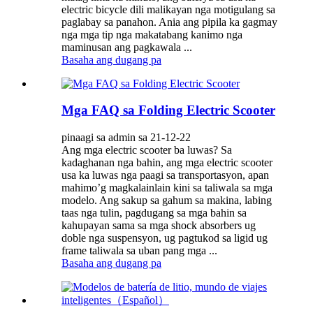
electric bicycle dili malikayan nga motigulang sa
paglabay sa panahon. Ania ang pipila ka gagmay
nga mga tip nga makatabang kanimo nga
maminusan ang pagkawala ...
Basaha ang dugang pa
Mga FAQ sa Folding Electric Scooter
pinaagi sa admin sa 21-12-22
Ang mga electric scooter ba luwas? Sa
kadaghanan nga bahin, ang mga electric scooter
usa ka luwas nga paagi sa transportasyon, apan
mahimo’g magkalainlain kini sa taliwala sa mga
modelo. Ang sakup sa gahum sa makina, labing
taas nga tulin, pagdugang sa mga bahin sa
kahupayan sama sa mga shock absorbers ug
doble nga suspensyon, ug pagtukod sa ligid ug
frame taliwala sa uban pang mga ...
Basaha ang dugang pa