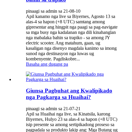
pinaagi sa admin sa 21-08-10
Apil kanamo nga live sa Biyernes, Agosto 13 sa
alas-4 sa hapon (+8 UTC) samtang among
gipresentar ang hingpit nga paagi sa pag-navigate
sa mga busy nga kadalanan nga dili kinahanglan
nga mabalaka bahin sa trapiko - sa among JY
electric scooter. Ang matahum, gaan, ug
kasaligan nga disenyo magdala kanimo sa imong
sunod nga destinasyon nga luwas ug
kombenyente. Pagdiskobre...
Basaha ang dugang pa
Giunsa Pagbuhat ang Kwalipikado
nga Pagkarga sa Huaihai?
pinaagi sa admin sa 21-07-21
Apil sa Huaihai nga live, sa Kinatsila, karong
Biyernes, Hulyo 23 sa alas-4 sa hapon (+8 UTC)
isip presente sa among sertipikadong proseso sa
pagpadala sa produkto lakip ang: Mga Butang ug