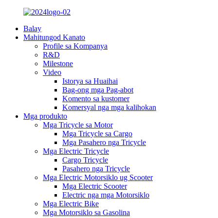
Balay
Mahitungod Kanato
Profile sa Kompanya
R&D
Milestone
Video
Istorya sa Huaihai
Bag-ong mga Pag-abot
Komento sa kustomer
Komersyal nga mga kalihokan
Mga produkto
Mga Tricycle sa Motor
Mga Tricycle sa Cargo
Mga Pasahero nga Tricycle
Mga Electric Tricycle
Cargo Tricycle
Pasahero nga Tricycle
Mga Electric Motorsiklo ug Scooter
Mga Electric Scooter
Electric nga mga Motorsiklo
Mga Electric Bike
Mga Motorsiklo sa Gasolina