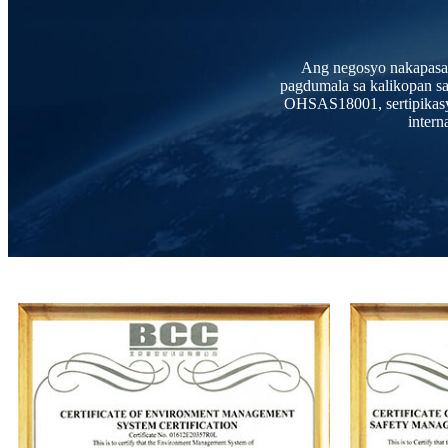
Ang negosyo nakapasar 
pagdumala sa kalikopan s
OHSAS18001, sertipikasyo
intern