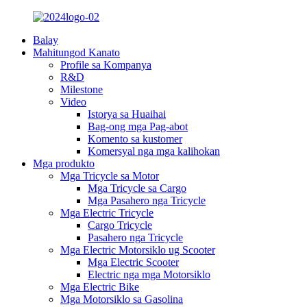
Balay
Mahitungod Kanato
Profile sa Kompanya
R&D
Milestone
Video
Istorya sa Huaihai
Bag-ong mga Pag-abot
Komento sa kustomer
Komersyal nga mga kalihokan
Mga produkto
Mga Tricycle sa Motor
Mga Tricycle sa Cargo
Mga Pasahero nga Tricycle
Mga Electric Tricycle
Cargo Tricycle
Pasahero nga Tricycle
Mga Electric Motorsiklo ug Scooter
Mga Electric Scooter
Electric nga mga Motorsiklo
Mga Electric Bike
Mga Motorsiklo sa Gasolina