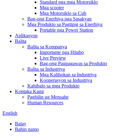
Standard nga mga Motorsiklo
Mga scooter
Mga Motorsiklo sa Cub
Bag-ong Enerhiya nga Sasakyan
Mga Produkto sa Pagtipig sa Enerhiya
Portable nga Power Station
Aplikasyon
Balita
Balita sa Kompanya
Importante nga Hitabo
Live Preview
Bag-ong Pagpagawas sa Produkto
Balita sa Industriya
Mga Kalihokan sa Industriya
Kooperasyon sa Industriya
Kahibalo sa mga Produkto
Kontaka Kami
Pagbilin ug Mensahe
Human Resources
English
Balay
Bahin namo