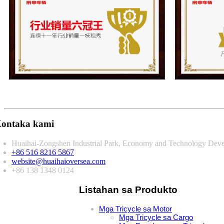
ontaka kami
Huaihai-Zongshen Industrial Park, Economy and Technology Deve
+86 516 8216 5867
website@huaihaioversea.com
+86 138 1348 0124
Listahan sa Produkto
Mga Tricycle sa Motor
Mga Tricycle sa Cargo