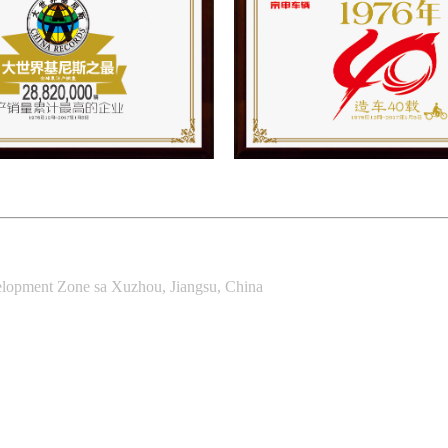
lopment Zone sa Xuzhou, Jiangsu, China