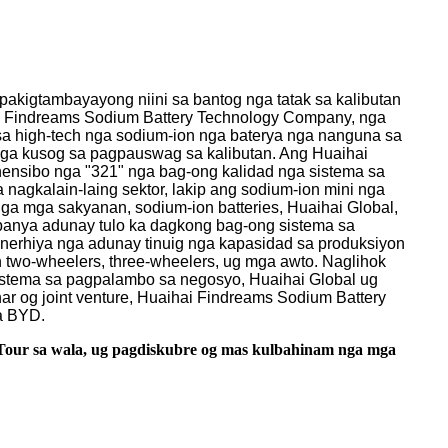
 pakigtambayayong niini sa bantog nga tatak sa kalibutan
i Findreams Sodium Battery Technology Company, nga
sa high-tech nga sodium-ion nga baterya nga nanguna sa
 nga kusog sa pagpauswag sa kalibutan. Ang Huaihai
ensibo nga "321" nga bag-ong kalidad nga sistema sa
 nagkalain-laing sektor, lakip ang sodium-ion mini nga
ga mga sakyanan, sodium-ion batteries, Huaihai Global,
anya adunay tulo ka dagkong bag-ong sistema sa
nerhiya nga adunay tinuig nga kapasidad sa produksiyon
 two-wheelers, three-wheelers, ug mga awto. Naglihok
sistema sa pagpalambo sa negosyo, Huaihai Global ug
ar og joint venture, Huaihai Findreams Sodium Battery
sa BYD.
 Tour sa wala, ug pagdiskubre og mas kulbahinam nga mga