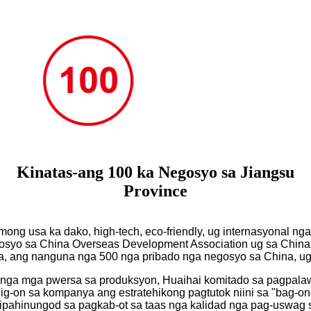
Kinatas-ang 100 ka Negosyo sa Jiangsu
Province
ong usa ka dako, high-tech, eco-friendly, ug internasyonal ng
gosyo sa China Overseas Development Association ug sa China 
 ang nanguna nga 500 nga pribado nga negosyo sa China, ug
nga mga pwersa sa produksyon, Huaihai komitado sa pagpalaw
g-on sa kompanya ang estratehikong pagtutok niini sa "bag-ong k
gipahinungod sa pagkab-ot sa taas nga kalidad nga pag-uswag