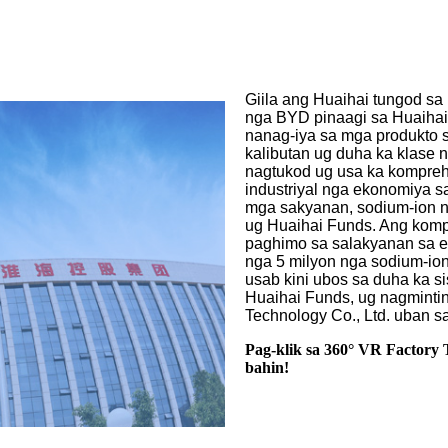
Giila ang Huaihai tungod sa
nga BYD pinaagi sa Huaiha
nanag-iya sa mga produkto 
kalibutan ug duha ka klase
nagtukod ug usa ka kompreh
industriyal nga ekonomiya sa
mga sakyanan, sodium-ion n
ug Huaihai Funds. Ang komp
paghimo sa salakyanan sa e
nga 5 milyon nga sodium-ion
usab kini ubos sa duha ka 
Huaihai Funds, ug nagmintin
Technology Co., Ltd. uban 
Pag-klik sa 360° VR Factory
bahin!