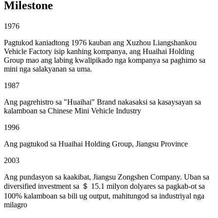
Milestone
1976
Pagtukod kaniadtong 1976 kauban ang Xuzhou Liangshankou
Vehicle Factory isip kanhing kompanya, ang Huaihai Holding
Group mao ang labing kwalipikado nga kompanya sa paghimo sa
mini nga salakyanan sa uma.
1987
Ang pagrehistro sa "Huaihai" Brand nakasaksi sa kasaysayan sa
kalamboan sa Chinese Mini Vehicle Industry
1996
Ang pagtukod sa Huaihai Holding Group, Jiangsu Province
2003
Ang pundasyon sa kaakibat, Jiangsu Zongshen Company. Uban sa
diversified investment sa ＄ 15.1 milyon dolyares sa pagkab-ot sa
100% kalamboan sa bili ug output, mahitungod sa industriyal nga
milagro