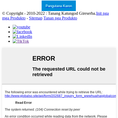
Pangutana Karon
© Copyright - 2010-2022 : Tanang Katungod Gireserba.
Init nga
mga Produkto
-
Sitemap
Tanan nga Produkto