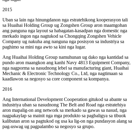
2015
Uban sa lain nga hinungdanon nga estratehikong kooperasyon tali
sa Huaihai Holding Group ug Zongshen Group aron maamgohan
ang panguna nga layout sa habagatan-kasadpan nga domestic nga
merkado ingon nga nagtukod sa Chongqing Zongshen Vehicle
Company ug nakuha ang nanguna nga posisyon sa industriya sa
paghimo sa mini nga awto sa kini nga lugar.
Ang Huaihai Holding Group namuhunan ug dako nga kantidad sa
pundo aron maangkon ang kanhi Navy 4813 Equipment Company,
nga nagporma sa nasudnong lebel sa manufacturing giant, Huaihai
Mechanic & Electronic Technology Co., Ltd, nga nagtimaan sa
kaadlawon sa negosyo sa core component sa kompanya.
2016
Ang International Development Cooperation gitukod sa abante sa
industriya uban sa nasudnong The Belt and Road nga estratehiya
aron mapalig-on ang network sa merkado sa gawas sa nasud, nga
nagpakaylap sa mainit nga mga produkto sa pagbaligya sa tibuok
kalibutan aron sa pagtukod og usa ka lig-on nga pundasyon alang sa
pag-uswag ug pagpalambo sa negosyo sa grupo.