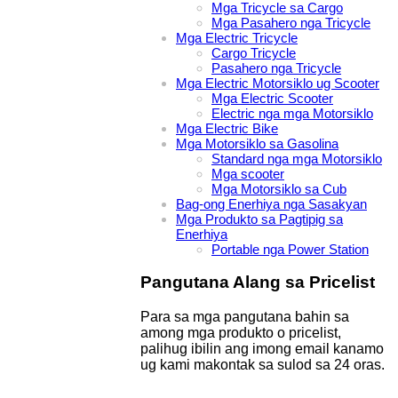
Mga Tricycle sa Cargo
Mga Pasahero nga Tricycle
Mga Electric Tricycle
Cargo Tricycle
Pasahero nga Tricycle
Mga Electric Motorsiklo ug Scooter
Mga Electric Scooter
Electric nga mga Motorsiklo
Mga Electric Bike
Mga Motorsiklo sa Gasolina
Standard nga mga Motorsiklo
Mga scooter
Mga Motorsiklo sa Cub
Bag-ong Enerhiya nga Sasakyan
Mga Produkto sa Pagtipig sa
Enerhiya
Portable nga Power Station
Pangutana Alang sa Pricelist
Para sa mga pangutana bahin sa
among mga produkto o pricelist,
palihug ibilin ang imong email kanamo
ug kami makontak sa sulod sa 24 oras.