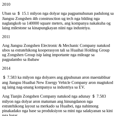
2010
Uban sa ＄ 15.1 milyon nga dolyar nga pagpamuhunan padulong sa
Jiangsu Zongshen 4th construsction ug tech nga bilding nga
naglangkob sa 140000 square meters, ang kompanya nakakuha og
laing milestone sa kinapungkayan niini nga industriya.
2011
Ang Jiangsu Zongshen Electronic & Mechanic Company natukod
ubos sa estratehikong kooperasyon tali sa Huaihai Holding Group
ug Zongshen Group isip laing importante nga mileage sa
pagpalambo sa ibabaw
2014
＄ 7.583 ka milyon nga dolyares ang gipuhunan aron maestablisar
ang Jiangsu Huaihai New Energy Vehicle Company aron magtukod
ug laing nag-unang kompanya sa industriya sa EV.
Ang Tianjin Zongshen Company natukod nga adunay ＄ 7.583
milyon nga dolyar aron matuman ang hinungdanon nga
estratehikong layout sa merkado sa Huaibei, nga nahimong
pinakadako nga base sa produksiyon sa mini nga salakyanan sa kini
nga lugar.