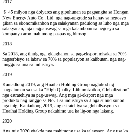
2017
＄ 45 milyon nga dolyares ang gipuhunan sa pagpangita sa Hongan
New Energy Auto Co., Ltd, nga nag-upgrade sa hanay sa negosyo
gikan sa ekonomikanhon nga salakyanan padulong sa luho nga mga
salakyanan, nga nagpauswag sa mga kalamboan sa negosyo sa
kompanya aron mahimong paspas ug himsog.
2018
Sa 2018, ang tinuig nga gidaghanon sa pag-eksport misaka sa 70%,
nagserbisyo sa labaw sa 70% sa populasyon sa kalibutan, nga nag-
ranggo sa una sa industriya.
2019
Kaniadtong 2019, ang Huaihai Holding Group nagtukod ug
nagpatuman sa usa ka "High Quality, Lithiumization, Globalization"
nga estratehiya sa pag-uswag. Ang mga gi-eksport nga mga
produkto nag-ranggo sa No. 1 sa industriya sa 3 nga sunud-sunod
nga tuig. Kaniadtong 2019, ang estratehiya sa globalisasyon sa
Huaihai Holding Group nakahimo usa ka lig-on nga lakang.
2020
Ang tuig 2020 gitakda nga mahimong usa ka talagsaon. Ang usa ka