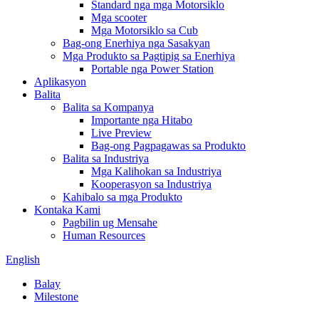
Standard nga mga Motorsiklo
Mga scooter
Mga Motorsiklo sa Cub
Bag-ong Enerhiya nga Sasakyan
Mga Produkto sa Pagtipig sa Enerhiya
Portable nga Power Station
Aplikasyon
Balita
Balita sa Kompanya
Importante nga Hitabo
Live Preview
Bag-ong Pagpagawas sa Produkto
Balita sa Industriya
Mga Kalihokan sa Industriya
Kooperasyon sa Industriya
Kahibalo sa mga Produkto
Kontaka Kami
Pagbilin ug Mensahe
Human Resources
English
Balay
Milestone