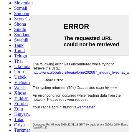
Slovenian
Somali
Samoan
Scots Gaelic
Shona
Sindhi
Sundanese
Swahili
Tajik
Tamil
Telugu
Thai
Ukrainian
Urdu
Uzbek
Vietnamese
Welsh
Xhosa
Yiddish
Yoruba
Zulu
Kinyarwanda
Tatar
Oriya
Turkmen