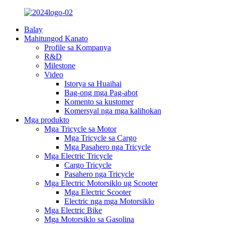
Balay
Mahitungod Kanato
Profile sa Kompanya
R&D
Milestone
Video
Istorya sa Huaihai
Bag-ong mga Pag-abot
Komento sa kustomer
Komersyal nga mga kalihokan
Mga produkto
Mga Tricycle sa Motor
Mga Tricycle sa Cargo
Mga Pasahero nga Tricycle
Mga Electric Tricycle
Cargo Tricycle
Pasahero nga Tricycle
Mga Electric Motorsiklo ug Scooter
Mga Electric Scooter
Electric nga mga Motorsiklo
Mga Electric Bike
Mga Motorsiklo sa Gasolina