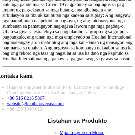
kalit nga pandemya sa Covid-19 nagpahinay sa pag-agos sa pag-
import ug pag-eksport sa mga butang, nga gibabagan ang
sirkulasyon sa tibuuk kalibutan nga kadena sa suplay; Ang langyaw
nga pamuhunan naapektuhan pag-ayo, ug ang internasyonal nga
sumbanan sa pamatigayon nag-agi sa lawom nga mga pagbag-o.
Uban sa giya sa estratehiya sa pagpalambo sa grupo ug sa grupo sa
pagpangulo, ang tanan nga mga empleyado sa Huaihai International
nagtinabangay aron mabuntog ang mga kalisdanan ug maisugon ang
pagmartsa sa unahan. Ang negosyo sa kompanya nakaabot sa usa ka
bag-ong rekord nga taas ug nagsulat sa usa ka dato nga kapitulo sa
Huaihai International nga panaw sa pagpauswag sa gawas sa nasud.
ontaka kami
Huaihai-Zongshen Industrial Park, Economy and Technology
Development Zone sa Xuzhou, Jiangsu, China
+86 516 8216 5867
website@huaihaioversea.com
+86 138 1348 0124
Listahan sa Produkto
Mga Tricycle sa Motor