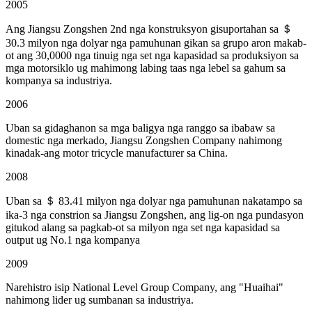
2005
Ang Jiangsu Zongshen 2nd nga konstruksyon gisuportahan sa ＄
30.3 milyon nga dolyar nga pamuhunan gikan sa grupo aron makab-
ot ang 30,0000 nga tinuig nga set nga kapasidad sa produksiyon sa
mga motorsiklo ug mahimong labing taas nga lebel sa gahum sa
kompanya sa industriya.
2006
Uban sa gidaghanon sa mga baligya nga ranggo sa ibabaw sa
domestic nga merkado, Jiangsu Zongshen Company nahimong
kinadak-ang motor tricycle manufacturer sa China.
2008
Uban sa ＄ 83.41 milyon nga dolyar nga pamuhunan nakatampo sa
ika-3 nga constrion sa Jiangsu Zongshen, ang lig-on nga pundasyon
gitukod alang sa pagkab-ot sa milyon nga set nga kapasidad sa
output ug No.1 nga kompanya
2009
Narehistro isip National Level Group Company, ang "Huaihai"
nahimong lider ug sumbanan sa industriya.