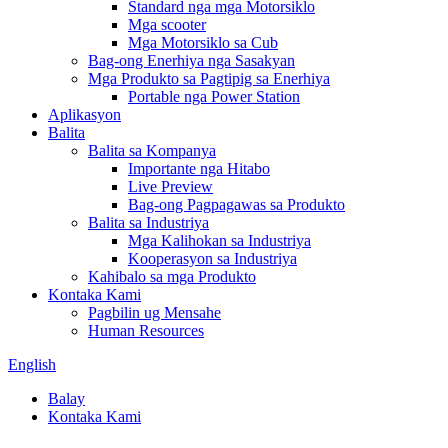
Standard nga mga Motorsiklo
Mga scooter
Mga Motorsiklo sa Cub
Bag-ong Enerhiya nga Sasakyan
Mga Produkto sa Pagtipig sa Enerhiya
Portable nga Power Station
Aplikasyon
Balita
Balita sa Kompanya
Importante nga Hitabo
Live Preview
Bag-ong Pagpagawas sa Produkto
Balita sa Industriya
Mga Kalihokan sa Industriya
Kooperasyon sa Industriya
Kahibalo sa mga Produkto
Kontaka Kami
Pagbilin ug Mensahe
Human Resources
English
Balay
Kontaka Kami