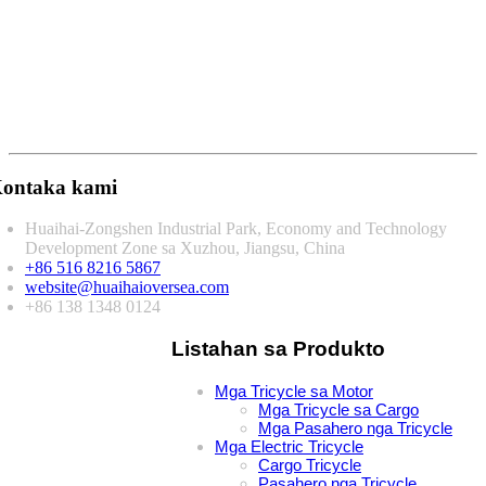
ontaka kami
Huaihai-Zongshen Industrial Park, Economy and Technology
Development Zone sa Xuzhou, Jiangsu, China
+86 516 8216 5867
website@huaihaioversea.com
+86 138 1348 0124
Listahan sa Produkto
Mga Tricycle sa Motor
Mga Tricycle sa Cargo
Mga Pasahero nga Tricycle
Mga Electric Tricycle
Cargo Tricycle
Pasahero nga Tricycle