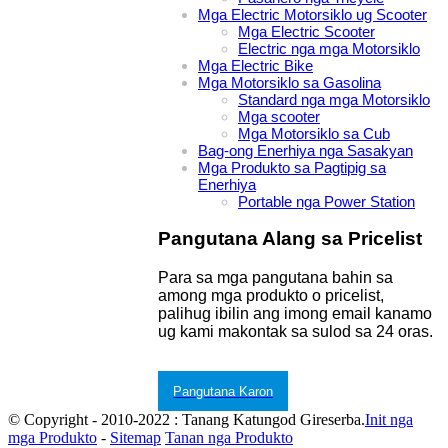
Mga Electric Motorsiklo ug Scooter
Mga Electric Scooter
Electric nga mga Motorsiklo
Mga Electric Bike
Mga Motorsiklo sa Gasolina
Standard nga mga Motorsiklo
Mga scooter
Mga Motorsiklo sa Cub
Bag-ong Enerhiya nga Sasakyan
Mga Produkto sa Pagtipig sa
Enerhiya
Portable nga Power Station
Pangutana Alang sa Pricelist
Para sa mga pangutana bahin sa
among mga produkto o pricelist,
palihug ibilin ang imong email kanamo
ug kami makontak sa sulod sa 24 oras.
Pangutana Karon
© Copyright - 2010-2022 : Tanang Katungod Gireserba.
Init nga
mga Produkto
-
Sitemap
Tanan nga Produkto