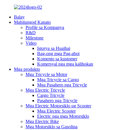
Balay
Mahitungod Kanato
Profile sa Kompanya
R&D
Milestone
Video
Istorya sa Huaihai
Bag-ong mga Pag-abot
Komento sa kustomer
Komersyal nga mga kalihokan
Mga produkto
Mga Tricycle sa Motor
Mga Tricycle sa Cargo
Mga Pasahero nga Tricycle
Mga Electric Tricycle
Cargo Tricycle
Pasahero nga Tricycle
Mga Electric Motorsiklo ug Scooter
Mga Electric Scooter
Electric nga mga Motorsiklo
Mga Electric Bike
Mga Motorsiklo sa Gasolina