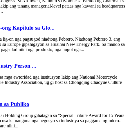
gress. Si An Jiwen, Kalihim sa Komite sa Partido ug Chairman sa
akip ang tanang managerial-level pataas nga kawani sa headquarters
..
ong Kapitulo sa Glo...
a lig-on nga pagsugod niadtong Pebrero. Niadtong Pebrero 3, ang
to sa Europe gipahigayon sa Huaihai New Energy Park. Sa mando sa
pagsulod niini nga produkto, nga hugot nga...
stry Person ...
mga awtoridad nga institusyon lakip ang National Motorcycle
e Industry Association, ug gi-host sa Chongqing Chaoyue Culture
n sa Publiko
ai Holding Group gihatagan sa "Special Tribute Award for 15 Years
sip usa ka nanguna nga negosyo sa industriya sa paggama og micro-
e niini...