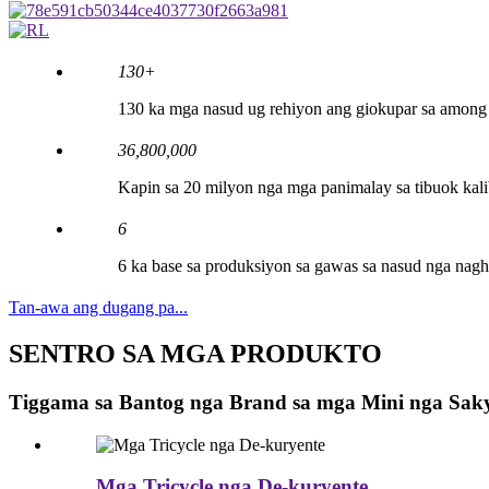
130
+
130 ka mga nasud ug rehiyon ang giokupar sa amon
36
,
800
,
000
Kapin sa 20 milyon nga mga panimalay sa tibuok kal
6
6 ka base sa produksiyon sa gawas sa nasud nga nag
Tan-awa ang dugang pa...
SENTRO SA MGA PRODUKTO
Tiggama sa Bantog nga Brand sa mga Mini nga Sak
Mga Tricycle nga De-kuryente