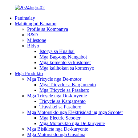
Panimalay
Mahitungod Kanamo
Profile sa Kompanya
R&D
Milestone
Bidyo
Istorya sa Huaihai
Mga Bag-ong Nangabot
Mga komento sa kustomer
Mga kalihokan sa komersyo
Mga Produkto
Mga Tricycle nga De-motor
Mga Tricycle sa Kargamento
Mga Tricycle sa Pasahero
Mga Tricycle nga De-kuryente
Tricycle sa Kargamento
Traysikel sa Pasahero
Mga Motorsiklo nga Elektrisidad ug mga Scooter
Mga Electric Scooter
Mga Motorsiklo nga De-kuryente
Mga Bisikleta nga De-kuryente
Mga Motorsiklo nga Gasolina