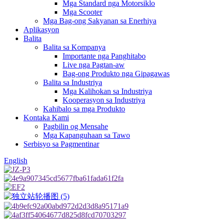
Mga Standard nga Motorsiklo
Mga Scooter
Mga Bag-ong Sakyanan sa Enerhiya
Aplikasyon
Balita
Balita sa Kompanya
Importante nga Panghitabo
Live nga Pagtan-aw
Bag-ong Produkto nga Gipagawas
Balita sa Industriya
Mga Kalihokan sa Industriya
Kooperasyon sa Industriya
Kahibalo sa mga Produkto
Kontaka Kami
Pagbilin og Mensahe
Mga Kapanguhaan sa Tawo
Serbisyo sa Pagmentinar
English