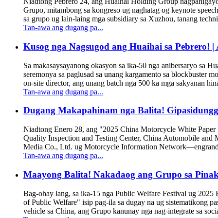
Niadtong Pebrero 24, ang Huaihai Holding Group nagpahigay
Grupo, mitambong sa kongreso ug naghatag og keynote speech. 
sa grupo ug lain-laing mga subsidiary sa Xuzhou, tanang techn
Tan-awa ang dugang pa...
Kusog nga Nagsugod ang Huaihai sa Pebrero! |
Sa makasaysayanong okasyon sa ika-50 nga anibersaryo sa Huai
seremonya sa paglusad sa unang kargamento sa blockbuster mo
on-site director, ang unang batch nga 500 ka mga sakyanan hin
Tan-awa ang dugang pa...
Dugang Makapahinam nga Balita! Gipasidunggan
Niadtong Enero 28, ang "2025 China Motorcycle White Paper 
Quality Inspection and Testing Center, China Automobile and
Media Co., Ltd. ug Motorcycle Information Network—engrande 
Tan-awa ang dugang pa...
Maayong Balita! Nakadaog ang Grupo sa Pinaka
Bag-ohay lang, sa ika-15 nga Public Welfare Festival ug 2025
of Public Welfare" isip pag-ila sa dugay na ug sistematikong p
vehicle sa China, ang Grupo kanunay nga nag-integrate sa socia