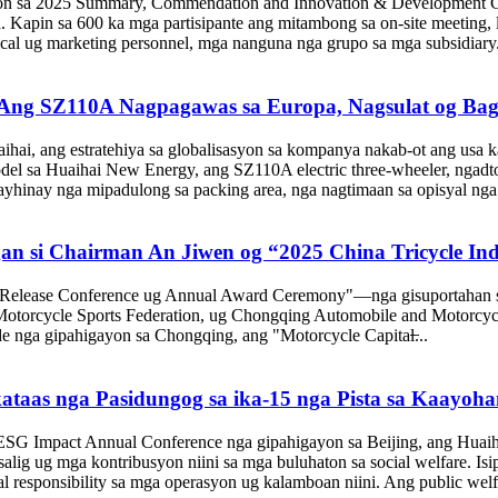
on sa 2025 Summary, Commendation and Innovation & Development Con
Kapin sa 600 ka mga partisipante ang mitambong sa on-site meeting, l
ical ug marketing personnel, mga nanguna nga grupo sa mga subsidiary.
 Ang SZ110A Nagpagawas sa Europa, Nagsulat og Bag-
hai, ang estratehiya sa globalisasyon sa kompanya nakab-ot ang usa k
del sa Huaihai New Energy, ang SZ110A electric three-wheeler, ngad
ayhinay nga mipadulong sa packing area, nga nagtimaan sa opisyal nga 
 si Chairman An Jiwen og “2025 China Tricycle Indu
Release Conference ug Annual Award Ceremony"—nga gisuportahan sa 
 Motorcycle Sports Federation, ug Chongqing Automobile and Motorcycl
nga gipahigayon sa Chongqing, ang "Motorcycle Capital̶...
taas nga Pasidungog sa ika-15 nga Pista sa Kaayoha
 ESG Impact Annual Conference nga gipahigayon sa Beijing, ang Huaih
asalig ug mga kontribusyon niini sa mga buluhaton sa social welfare. I
l responsibility sa mga operasyon ug kalamboan niini. Ang public welfar