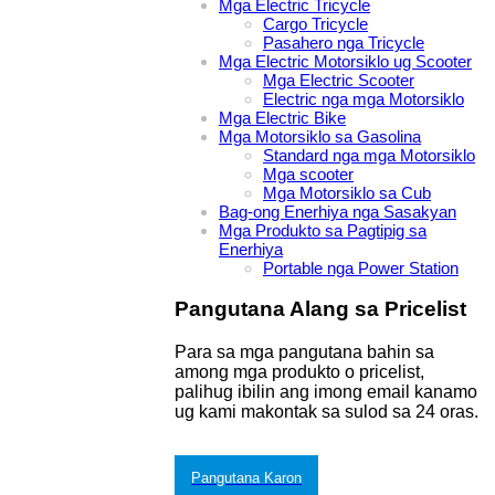
Mga Electric Tricycle
Cargo Tricycle
Pasahero nga Tricycle
Mga Electric Motorsiklo ug Scooter
Mga Electric Scooter
Electric nga mga Motorsiklo
Mga Electric Bike
Mga Motorsiklo sa Gasolina
Standard nga mga Motorsiklo
Mga scooter
Mga Motorsiklo sa Cub
Bag-ong Enerhiya nga Sasakyan
Mga Produkto sa Pagtipig sa
Enerhiya
Portable nga Power Station
Pangutana Alang sa Pricelist
Para sa mga pangutana bahin sa
among mga produkto o pricelist,
palihug ibilin ang imong email kanamo
ug kami makontak sa sulod sa 24 oras.
Pangutana Karon