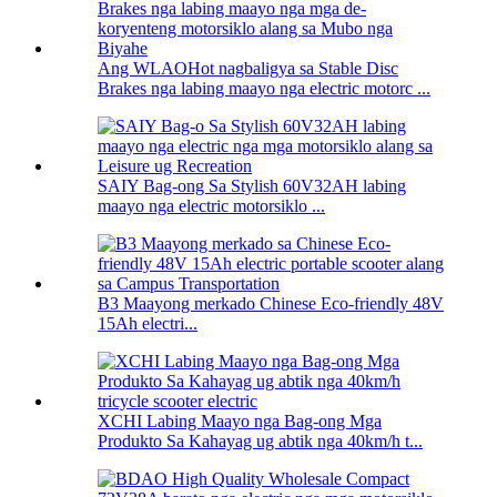
Ang WLAOHot nagbaligya sa Stable Disc
Brakes nga labing maayo nga electric motorc ...
SAIY Bag-ong Sa Stylish 60V32AH labing
maayo nga electric motorsiklo ...
B3 Maayong merkado Chinese Eco-friendly 48V
15Ah electri...
XCHI Labing Maayo nga Bag-ong Mga
Produkto Sa Kahayag ug abtik nga 40km/h t...