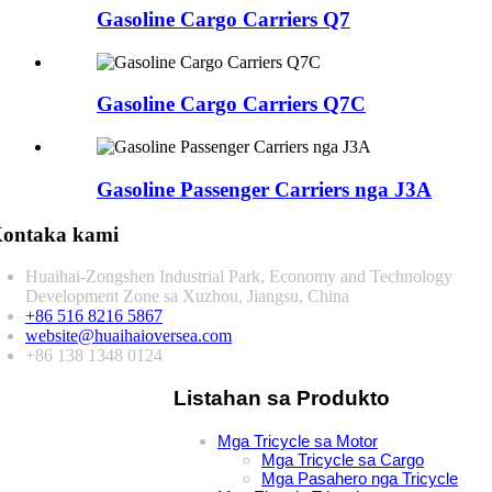
Gasoline Cargo Carriers Q7
Gasoline Cargo Carriers Q7C
Gasoline Passenger Carriers nga J3A
ontaka kami
Huaihai-Zongshen Industrial Park, Economy and Technology
Development Zone sa Xuzhou, Jiangsu, China
+86 516 8216 5867
website@huaihaioversea.com
+86 138 1348 0124
Listahan sa Produkto
Mga Tricycle sa Motor
Mga Tricycle sa Cargo
Mga Pasahero nga Tricycle