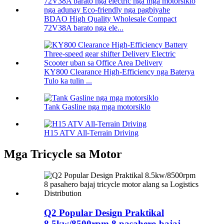
BDAO High Quality Wholesale Compact
72V38A barato nga ele...
KY800 Clearance High-Efficiency nga Baterya
Tulo ka tulin ...
Tank Gasline nga mga motorsiklo
H15 ATV All-Terrain Driving
Mga Tricycle sa Motor
Q2 Popular Design Praktikal
8.5kw/8500rpm 8 pasahero bajaj