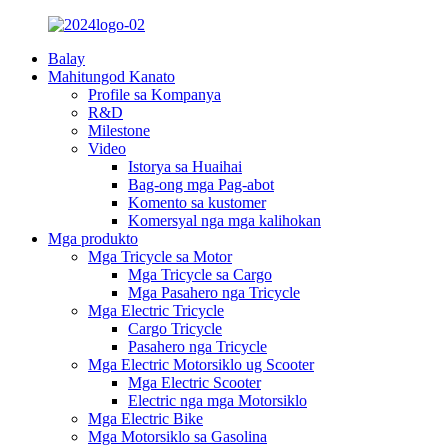
Balay
Mahitungod Kanato
Profile sa Kompanya
R&D
Milestone
Video
Istorya sa Huaihai
Bag-ong mga Pag-abot
Komento sa kustomer
Komersyal nga mga kalihokan
Mga produkto
Mga Tricycle sa Motor
Mga Tricycle sa Cargo
Mga Pasahero nga Tricycle
Mga Electric Tricycle
Cargo Tricycle
Pasahero nga Tricycle
Mga Electric Motorsiklo ug Scooter
Mga Electric Scooter
Electric nga mga Motorsiklo
Mga Electric Bike
Mga Motorsiklo sa Gasolina