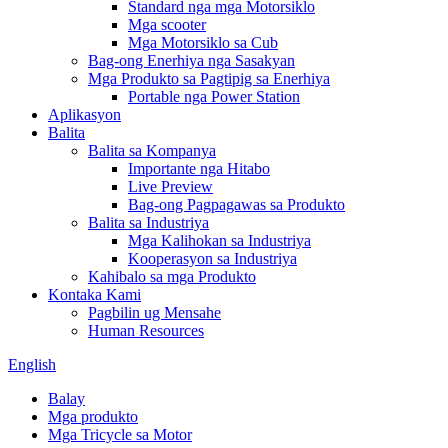
Standard nga mga Motorsiklo
Mga scooter
Mga Motorsiklo sa Cub
Bag-ong Enerhiya nga Sasakyan
Mga Produkto sa Pagtipig sa Enerhiya
Portable nga Power Station
Aplikasyon
Balita
Balita sa Kompanya
Importante nga Hitabo
Live Preview
Bag-ong Pagpagawas sa Produkto
Balita sa Industriya
Mga Kalihokan sa Industriya
Kooperasyon sa Industriya
Kahibalo sa mga Produkto
Kontaka Kami
Pagbilin ug Mensahe
Human Resources
English
Balay
Mga produkto
Mga Tricycle sa Motor