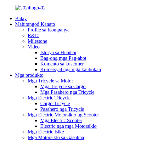
Balay
Mahitungod Kanato
Profile sa Kompanya
R&D
Milestone
Video
Istorya sa Huaihai
Bag-ong mga Pag-abot
Komento sa kustomer
Komersyal nga mga kalihokan
Mga produkto
Mga Tricycle sa Motor
Mga Tricycle sa Cargo
Mga Pasahero nga Tricycle
Mga Electric Tricycle
Cargo Tricycle
Pasahero nga Tricycle
Mga Electric Motorsiklo ug Scooter
Mga Electric Scooter
Electric nga mga Motorsiklo
Mga Electric Bike
Mga Motorsiklo sa Gasolina