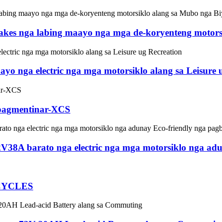
akes nga labing maayo nga mga de-koryenteng motors
o nga electric nga mga motorsiklo alang sa Leisure 
 pagmentinar-XCS
38A barato nga electric nga mga motorsiklo nga adu
CYCLES