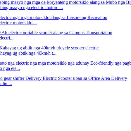
ng maayo nga electric motorc ...
tric motorsiklo ...
ctri...
yag ug abtik nga 40km/h t...
nga ele...
lin ...