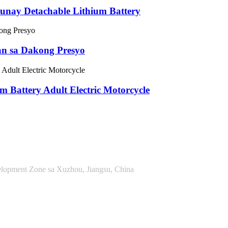
unay Detachable Lithium Battery
an sa Dakong Presyo
 Battery Adult Electric Motorcycle
lopment Zone sa Xuzhou, Jiangsu, China