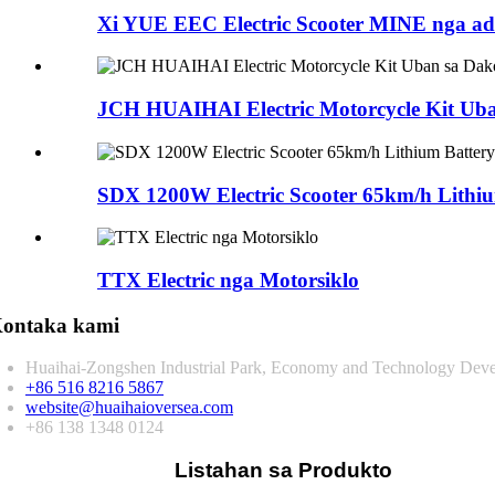
Xi YUE EEC Electric Scooter MINE nga ad
JCH HUAIHAI Electric Motorcycle Kit Ub
SDX 1200W Electric Scooter 65km/h Lithium
TTX Electric nga Motorsiklo
ontaka kami
Huaihai-Zongshen Industrial Park, Economy and Technology Deve
+86 516 8216 5867
website@huaihaioversea.com
+86 138 1348 0124
Listahan sa Produkto