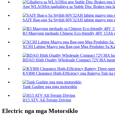
Ang WLAOHot nagbaligya sa Stable Disc Brakes nga labi
SAIY Bag-ong Sa Stylish 60V32AH labing maayo nga elec
B3 Maayong merkado Chinese Eco-friendly 48V 15Ah ele
XCHI Labing Maayo nga Bag-ong Mga Produkto Sa Kaha
BDAO High Quality Wholesale Compact 72V38A barato 
KY800 Clearance High-Efficiency nga Baterya Tulo ka tu
Tank Gasline nga mga motorsiklo
H15 ATV All-Terrain Driving
Electric nga mga Motorsiklo