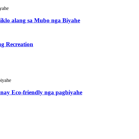
iklo alang sa Mubo nga Biyahe
ug Recreation
nay Eco-friendly nga pagbiyahe