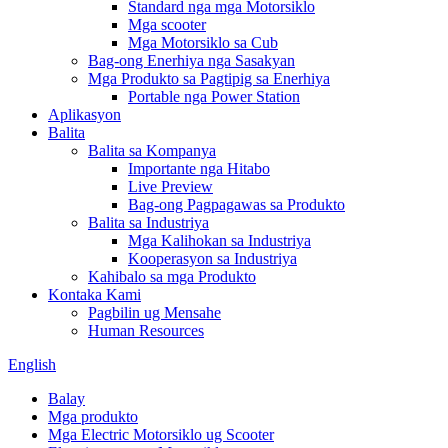
Standard nga mga Motorsiklo
Mga scooter
Mga Motorsiklo sa Cub
Bag-ong Enerhiya nga Sasakyan
Mga Produkto sa Pagtipig sa Enerhiya
Portable nga Power Station
Aplikasyon
Balita
Balita sa Kompanya
Importante nga Hitabo
Live Preview
Bag-ong Pagpagawas sa Produkto
Balita sa Industriya
Mga Kalihokan sa Industriya
Kooperasyon sa Industriya
Kahibalo sa mga Produkto
Kontaka Kami
Pagbilin ug Mensahe
Human Resources
English
Balay
Mga produkto
Mga Electric Motorsiklo ug Scooter