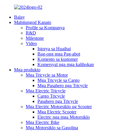
Balay
Mahitungod Kanato
Profile sa Kompanya
R&D
Milestone
Video
Istorya sa Huaihai
Bag-ong mga Pag-abot
Komento sa kustomer
Komersyal nga mga kalihokan
Mga produkto
Mga Tricycle sa Motor
Mga Tricycle sa Cargo
Mga Pasahero nga Tricycle
Mga Electric Tricycle
Cargo Tricycle
Pasahero nga Tricycle
Mga Electric Motorsiklo ug Scooter
Mga Electric Scooter
Electric nga mga Motorsiklo
Mga Electric Bike
Mga Motorsiklo sa Gasolina