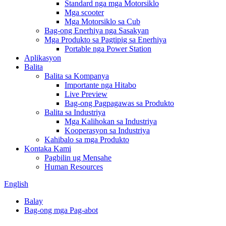
Standard nga mga Motorsiklo
Mga scooter
Mga Motorsiklo sa Cub
Bag-ong Enerhiya nga Sasakyan
Mga Produkto sa Pagtipig sa Enerhiya
Portable nga Power Station
Aplikasyon
Balita
Balita sa Kompanya
Importante nga Hitabo
Live Preview
Bag-ong Pagpagawas sa Produkto
Balita sa Industriya
Mga Kalihokan sa Industriya
Kooperasyon sa Industriya
Kahibalo sa mga Produkto
Kontaka Kami
Pagbilin ug Mensahe
Human Resources
English
Balay
Bag-ong mga Pag-abot