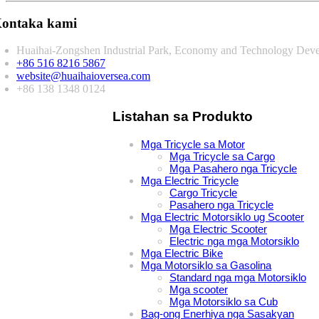
ontaka kami
Huaihai-Zongshen Industrial Park, Economy and Technology Deve
+86 516 8216 5867
website@huaihaioversea.com
+86 138 1348 0124
Listahan sa Produkto
Mga Tricycle sa Motor
Mga Tricycle sa Cargo
Mga Pasahero nga Tricycle
Mga Electric Tricycle
Cargo Tricycle
Pasahero nga Tricycle
Mga Electric Motorsiklo ug Scooter
Mga Electric Scooter
Electric nga mga Motorsiklo
Mga Electric Bike
Mga Motorsiklo sa Gasolina
Standard nga mga Motorsiklo
Mga scooter
Mga Motorsiklo sa Cub
Bag-ong Enerhiya nga Sasakyan