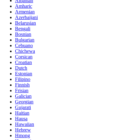
Albanian
Amharic
Armenian
Azerbaijani
Belarusian
Bengali
Bosnian
Bulgarian
Cebuano
Chichewa
Corsican
Croatian
Dutch
Estonian
Filipino
Finnish
Frisian
Galician
Georgian
Gujarati
Haitian
Hausa
Hawaiian
Hebrew
Hmong