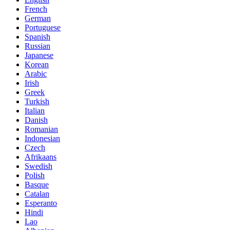
French
German
Portuguese
Spanish
Russian
Japanese
Korean
Arabic
Irish
Greek
Turkish
Italian
Danish
Romanian
Indonesian
Czech
Afrikaans
Swedish
Polish
Basque
Catalan
Esperanto
Hindi
Lao