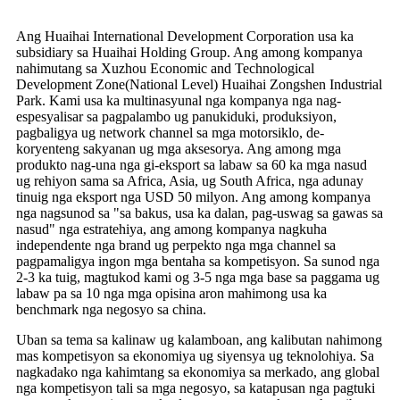
Ang Huaihai International Development Corporation usa ka
subsidiary sa Huaihai Holding Group. Ang among kompanya
nahimutang sa Xuzhou Economic and Technological
Development Zone(National Level) Huaihai Zongshen Industrial
Park. Kami usa ka multinasyunal nga kompanya nga nag-
espesyalisar sa pagpalambo ug panukiduki, produksiyon,
pagbaligya ug network channel sa mga motorsiklo, de-
koryenteng sakyanan ug mga aksesorya. Ang among mga
produkto nag-una nga gi-eksport sa labaw sa 60 ka mga nasud
ug rehiyon sama sa Africa, Asia, ug South Africa, nga adunay
tinuig nga eksport nga USD 50 milyon. Ang among kompanya
nga nagsunod sa "sa bakus, usa ka dalan, pag-uswag sa gawas sa
nasud" nga estratehiya, ang among kompanya nagkuha
independente nga brand ug perpekto nga mga channel sa
pagpamaligya ingon mga bentaha sa kompetisyon. Sa sunod nga
2-3 ka tuig, magtukod kami og 3-5 nga mga base sa paggama ug
labaw pa sa 10 nga mga opisina aron mahimong usa ka
benchmark nga negosyo sa china.
Uban sa tema sa kalinaw ug kalamboan, ang kalibutan nahimong
mas kompetisyon sa ekonomiya ug siyensya ug teknolohiya. Sa
nagkadako nga kahimtang sa ekonomiya sa merkado, ang global
nga kompetisyon tali sa mga negosyo, sa katapusan nga pagtuki