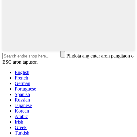
Pindota ang enter aron pangitaon o
ESC aron tapuson
English
French
German
Portuguese
Spanish
Russian
Japanese
Korean
Arabic
Irish
Greek
Turkish