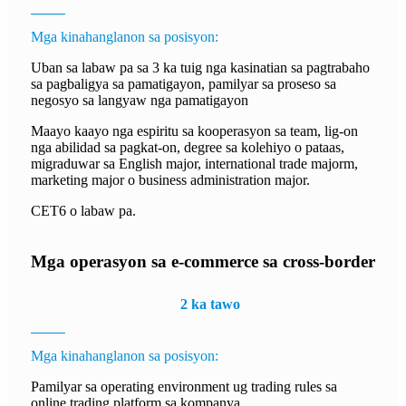
Mga kinahanglanon sa posisyon:
Uban sa labaw pa sa 3 ka tuig nga kasinatian sa pagtrabaho
sa pagbaligya sa pamatigayon, pamilyar sa proseso sa
negosyo sa langyaw nga pamatigayon
Maayo kaayo nga espiritu sa kooperasyon sa team, lig-on
nga abilidad sa pagkat-on, degree sa kolehiyo o pataas,
migraduwar sa English major, international trade majorm,
marketing major o business administration major.
CET6 o labaw pa.
Mga operasyon sa e-commerce sa cross-border
2 ka tawo
Mga kinahanglanon sa posisyon:
Pamilyar sa operating environment ug trading rules sa
online trading platform sa kompanya.