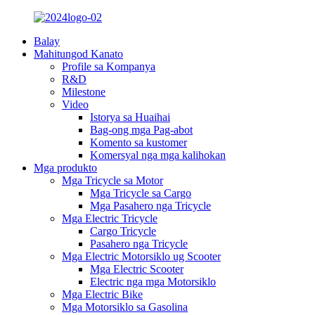
Balay
Mahitungod Kanato
Profile sa Kompanya
R&D
Milestone
Video
Istorya sa Huaihai
Bag-ong mga Pag-abot
Komento sa kustomer
Komersyal nga mga kalihokan
Mga produkto
Mga Tricycle sa Motor
Mga Tricycle sa Cargo
Mga Pasahero nga Tricycle
Mga Electric Tricycle
Cargo Tricycle
Pasahero nga Tricycle
Mga Electric Motorsiklo ug Scooter
Mga Electric Scooter
Electric nga mga Motorsiklo
Mga Electric Bike
Mga Motorsiklo sa Gasolina