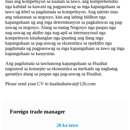
mao ang kompetisyon sa kaalam sa tawo, ang komprehensibo
nga kalidad sa kawani ug pagpauswag sa mga kapanguhaan sa
tawo ug lebel sa pagdumala sa kompetisyon. Ang talento mao
ang sukaranan sa negosyo, kini ang labing bililhon nga
kapanguhaan ug ang mga determinasyon sa pagkaluwas ug pag-
uswag sa negosyo. Alang sa matag Negosyo nga paspas nga
nag-uswag ug aktibo nga nag-apil sa internasyonal nga
kompetisyon kinahanglan nga ipunting ang ilang mga
kapanguhaan sa pag-uswag sa ekonomiya sa epektibo nga
pagdumala ug pagpauswag sa mga kapanguhaan sa tawo ug mga
kapanguhaan sa kasayuran.
Ang pagdumala sa tawhanong kapanguhaan sa Huaihai
nagsunod sa konsepto sa ekonomiya sa merkado ug naghatag
garantiya alang sa paspas nga pag-uswag sa Huaihai.
Please send your CV to huaihaihaiwai@126.com
Foreign trade manager
20 ka tawo