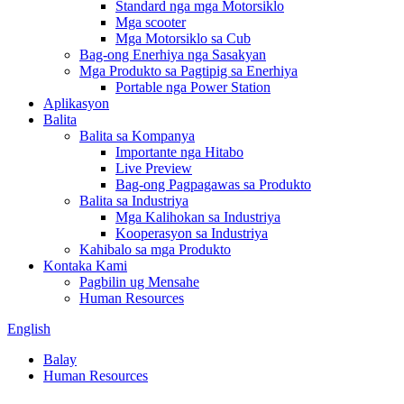
Standard nga mga Motorsiklo
Mga scooter
Mga Motorsiklo sa Cub
Bag-ong Enerhiya nga Sasakyan
Mga Produkto sa Pagtipig sa Enerhiya
Portable nga Power Station
Aplikasyon
Balita
Balita sa Kompanya
Importante nga Hitabo
Live Preview
Bag-ong Pagpagawas sa Produkto
Balita sa Industriya
Mga Kalihokan sa Industriya
Kooperasyon sa Industriya
Kahibalo sa mga Produkto
Kontaka Kami
Pagbilin ug Mensahe
Human Resources
English
Balay
Human Resources