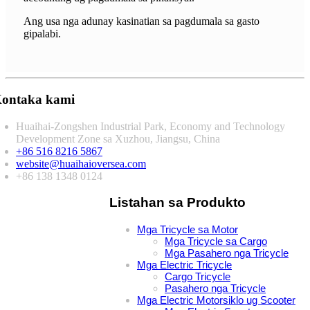
Ang usa nga adunay kasinatian sa pagdumala sa gasto
gipalabi.
ontaka kami
Huaihai-Zongshen Industrial Park, Economy and Technology
Development Zone sa Xuzhou, Jiangsu, China
+86 516 8216 5867
website@huaihaioversea.com
+86 138 1348 0124
Listahan sa Produkto
Mga Tricycle sa Motor
Mga Tricycle sa Cargo
Mga Pasahero nga Tricycle
Mga Electric Tricycle
Cargo Tricycle
Pasahero nga Tricycle
Mga Electric Motorsiklo ug Scooter