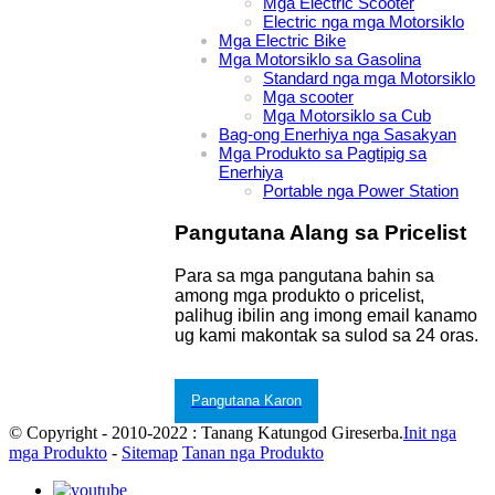
Mga Electric Scooter
Electric nga mga Motorsiklo
Mga Electric Bike
Mga Motorsiklo sa Gasolina
Standard nga mga Motorsiklo
Mga scooter
Mga Motorsiklo sa Cub
Bag-ong Enerhiya nga Sasakyan
Mga Produkto sa Pagtipig sa
Enerhiya
Portable nga Power Station
Pangutana Alang sa Pricelist
Para sa mga pangutana bahin sa
among mga produkto o pricelist,
palihug ibilin ang imong email kanamo
ug kami makontak sa sulod sa 24 oras.
Pangutana Karon
© Copyright - 2010-2022 : Tanang Katungod Gireserba.
Init nga
mga Produkto
-
Sitemap
Tanan nga Produkto