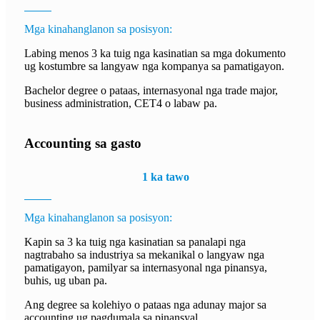
Mga kinahanglanon sa posisyon:
Labing menos 3 ka tuig nga kasinatian sa mga dokumento
ug kostumbre sa langyaw nga kompanya sa pamatigayon.
Bachelor degree o pataas, internasyonal nga trade major,
business administration, CET4 o labaw pa.
Accounting sa gasto
1 ka tawo
Mga kinahanglanon sa posisyon:
Kapin sa 3 ka tuig nga kasinatian sa panalapi nga
nagtrabaho sa industriya sa mekanikal o langyaw nga
pamatigayon, pamilyar sa internasyonal nga pinansya,
buhis, ug uban pa.
Ang degree sa kolehiyo o pataas nga adunay major sa
accounting ug pagdumala sa pinansyal.