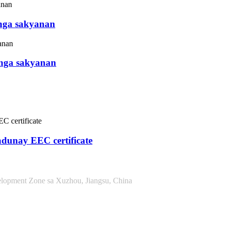
 nga sakyanan
 nga sakyanan
 adunay EEC certificate
lopment Zone sa Xuzhou, Jiangsu, China