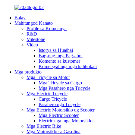
Balay
Mahitungod Kanato
Profile sa Kompanya
R&D
Milestone
Video
Istorya sa Huaihai
Bag-ong mga Pag-abot
Komento sa kustomer
Komersyal nga mga kalihokan
Mga produkto
Mga Tricycle sa Motor
Mga Tricycle sa Cargo
Mga Pasahero nga Tricycle
Mga Electric Tricycle
Cargo Tricycle
Pasahero nga Tricycle
Mga Electric Motorsiklo ug Scooter
Mga Electric Scooter
Electric nga mga Motorsiklo
Mga Electric Bike
Mga Motorsiklo sa Gasolina