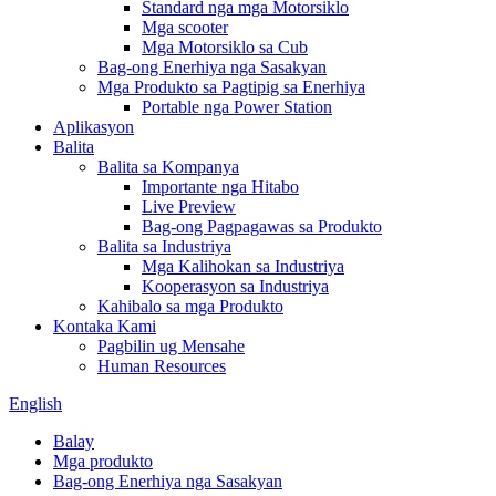
Standard nga mga Motorsiklo
Mga scooter
Mga Motorsiklo sa Cub
Bag-ong Enerhiya nga Sasakyan
Mga Produkto sa Pagtipig sa Enerhiya
Portable nga Power Station
Aplikasyon
Balita
Balita sa Kompanya
Importante nga Hitabo
Live Preview
Bag-ong Pagpagawas sa Produkto
Balita sa Industriya
Mga Kalihokan sa Industriya
Kooperasyon sa Industriya
Kahibalo sa mga Produkto
Kontaka Kami
Pagbilin ug Mensahe
Human Resources
English
Balay
Mga produkto
Bag-ong Enerhiya nga Sasakyan