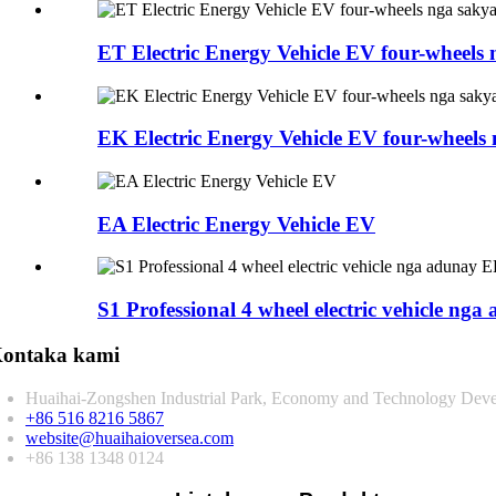
ET Electric Energy Vehicle EV four-wheels
EK Electric Energy Vehicle EV four-wheels
EA Electric Energy Vehicle EV
S1 Professional 4 wheel electric vehicle nga
ontaka kami
Huaihai-Zongshen Industrial Park, Economy and Technology Deve
+86 516 8216 5867
website@huaihaioversea.com
+86 138 1348 0124