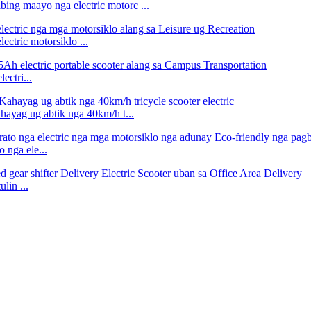
ng maayo nga electric motorc ...
tric motorsiklo ...
ctri...
yag ug abtik nga 40km/h t...
nga ele...
lin ...