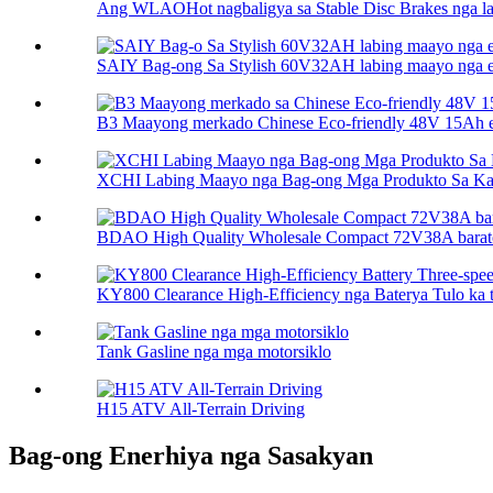
Ang WLAOHot nagbaligya sa Stable Disc Brakes nga labi
SAIY Bag-ong Sa Stylish 60V32AH labing maayo nga elec
B3 Maayong merkado Chinese Eco-friendly 48V 15Ah ele
XCHI Labing Maayo nga Bag-ong Mga Produkto Sa Kaha
BDAO High Quality Wholesale Compact 72V38A barato 
KY800 Clearance High-Efficiency nga Baterya Tulo ka tu
Tank Gasline nga mga motorsiklo
H15 ATV All-Terrain Driving
Bag-ong Enerhiya nga Sasakyan