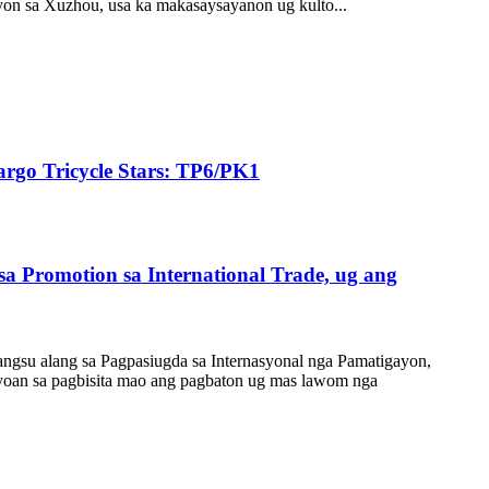
on sa Xuzhou, usa ka makasaysayanon ug kulto...
rgo Tricycle Stars: TP6/PK1
a Promotion sa International Trade, ug ang
angsu alang sa Pagpasiugda sa Internasyonal nga Pamatigayon,
uyoan sa pagbisita mao ang pagbaton ug mas lawom nga