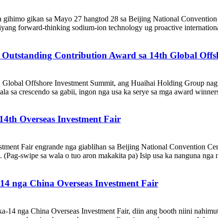
 gihimo gikan sa Mayo 27 hangtod 28 sa Beijing National Convention 
yang forward-thinking sodium-ion technology ug proactive internationa
Outstanding Contribution Award sa 14th Global Offs
 Global Offshore Investment Summit, ang Huaihai Holding Group nagt
ala sa crescendo sa gabii, ingon nga usa ka serye sa mga award winner
4th Overseas Investment Fair
tment Fair engrande nga giablihan sa Beijing National Convention Ce
(Pag-swipe sa wala o tuo aron makakita pa) Isip usa ka nanguna nga n
14 nga China Overseas Investment Fair
a-14 nga China Overseas Investment Fair, diin ang booth niini nahimu