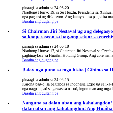
pinaagi sa admin sa 24-06-20
Niadtong Hunyo 19, si Su Huizhi, Presidente sa Xinhua
nga pagsusi ug diskusyon. Ang katuyoan sa pagbisita ma
Basaha ang dugang pa
Si Chairman Jiri Nestaval ug ang delegas
sa kooperasyon sa bag-ong sektor sa enerhi
pinaagi sa admin sa 24-06-18
Niadtong Hunyo 17, si Chairman Jiri Nestaval sa Czech
pagbinayloay sa Huaihai Holding Group. Ang core manag
Basaha ang dugang pa
Balay nga puno sa mga bisita | Gihimo sa 
pinaagi sa admin sa 24-06-15
Karong bag-o, sa pagtapos sa Indonesia Expo ug sa ik
nga nagpalapad sa gawas sa nasud, ingon man ang mga bisi
Basaha ang dugang pa
Nanguna sa dalan uban ang kahalangdon! 
dalan uban ang kahalangdon! Ang Huaihai 