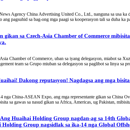
 News Agency China Advertising United Co., Ltd., nanguna sa usa ka 
o ang pagsuhid sa bag-ong mga paagi sa kooperasyon tali sa duha ka p
yon gikan sa Czech-Asia Chamber of Commerce mibisi
ya.
-Asia Chamber of Commerce, uban sa iyang delegasyon, miabot sa Xuzh
ement team sa Grupo miuban sa delegasyon sa paglibot sa linya sa pr
Huaihai! Dakong reputasyon! Nagdagsa ang mga bisita 
a-14 nga China-ASEAN Expo, ang mga representante gikan sa China Ov
ta sa gawas sa nasud gikan sa Africa, Americas, ug Pakistan, mibisita 
Ang Huaihai Holding Group nagdan-ag sa 14th Globa
Holding Group nagsidlak sa ika-14 nga Global Offsho