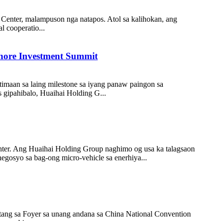
Center, malampuson nga natapos. Atol sa kalihokan, ang
l cooperatio...
hore Investment Summit
imaan sa laing milestone sa iyang panaw paingon sa
s gipahibalo, Huaihai Holding G...
nter. Ang Huaihai Holding Group naghimo og usa ka talagsaon
egosyo sa bag-ong micro-vehicle sa enerhiya...
tang sa Foyer sa unang andana sa China National Convention