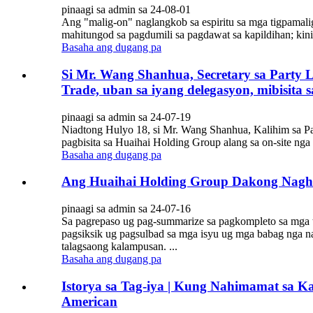
pinaagi sa admin sa 24-08-01
Ang "malig-on" naglangkob sa espiritu sa mga tigpamali
mahitungod sa pagdumili sa pagdawat sa kapildihan; kini u
Basaha ang dugang pa
Si Mr. Wang Shanhua, Secretary sa Party Le
Trade, uban sa iyang delegasyon, mibisita s
pinaagi sa admin sa 24-07-19
Niadtong Hulyo 18, si Mr. Wang Shanhua, Kalihim sa Part
pagbisita sa Huaihai Holding Group alang sa on-site ng
Basaha ang dugang pa
Ang Huaihai Holding Group Dakong Nagh
pinaagi sa admin sa 24-07-16
Sa pagrepaso ug pag-summarize sa pagkompleto sa mga t
pagsiksik ug pagsulbad sa mga isyu ug mga babag nga n
talagsaong kalampusan. ...
Basaha ang dugang pa
Istorya sa Tag-iya | Kung Nahimamat sa K
American