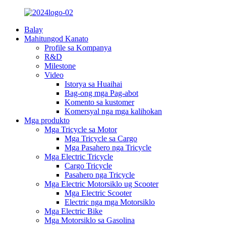
Balay
Mahitungod Kanato
Profile sa Kompanya
R&D
Milestone
Video
Istorya sa Huaihai
Bag-ong mga Pag-abot
Komento sa kustomer
Komersyal nga mga kalihokan
Mga produkto
Mga Tricycle sa Motor
Mga Tricycle sa Cargo
Mga Pasahero nga Tricycle
Mga Electric Tricycle
Cargo Tricycle
Pasahero nga Tricycle
Mga Electric Motorsiklo ug Scooter
Mga Electric Scooter
Electric nga mga Motorsiklo
Mga Electric Bike
Mga Motorsiklo sa Gasolina