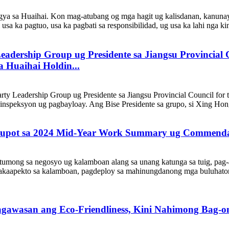
gya sa Huaihai. Kon mag-atubang og mga hagit ug kalisdanan, kanunay
sa ka pagtuo, usa ka pagbati sa responsibilidad, ug usa ka lahi nga kin
adership Group ug Presidente sa Jiangsu Provincial C
a Huaihai Holdin...
y Leadership Group ug Presidente sa Jiangsu Provincial Council for t
a inspeksyon ug pagbayloay. Ang Bise Presidente sa grupo, si Xing Ho
upot sa 2024 Mid-Year Work Summary ug Commenda
umong sa negosyo ug kalamboan alang sa unang katunga sa tuig, pag-
akaapekto sa kalamboan, pagdeploy sa mahinungdanong mga buluhaton 
agawasan ang Eco-Friendliness, Kini Nahimong Bag-o