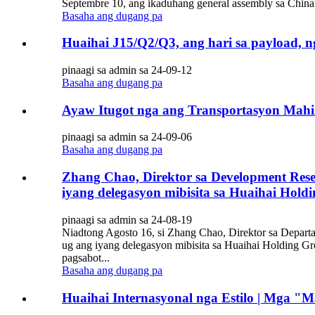
Septembre 10, ang ikaduhang general assembly sa Chin
Basaha ang dugang pa
Huaihai J15/Q2/Q3, ang hari sa payload, 
pinaagi sa admin sa 24-09-12
Basaha ang dugang pa
Ayaw Itugot nga ang Transportasyon Mahi
pinaagi sa admin sa 24-09-06
Basaha ang dugang pa
Zhang Chao, Direktor sa Development Resea
iyang delegasyon mibisita sa Huaihai Holdi
pinaagi sa admin sa 24-08-19
Niadtong Agosto 16, si Zhang Chao, Direktor sa Depart
ug ang iyang delegasyon mibisita sa Huaihai Holding G
pagsabot...
Basaha ang dugang pa
Huaihai Internasyonal nga Estilo | Mga "