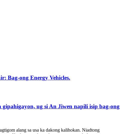
r: Bag-ong Energy Vehicles.
ipahigayon, ug si An Jiwen napili isip bag-ong
agtigom alang sa usa ka dakong kalihokan. Niadtong