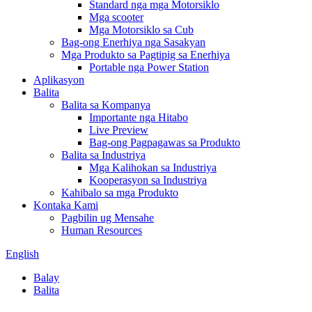
Standard nga mga Motorsiklo
Mga scooter
Mga Motorsiklo sa Cub
Bag-ong Enerhiya nga Sasakyan
Mga Produkto sa Pagtipig sa Enerhiya
Portable nga Power Station
Aplikasyon
Balita
Balita sa Kompanya
Importante nga Hitabo
Live Preview
Bag-ong Pagpagawas sa Produkto
Balita sa Industriya
Mga Kalihokan sa Industriya
Kooperasyon sa Industriya
Kahibalo sa mga Produkto
Kontaka Kami
Pagbilin ug Mensahe
Human Resources
English
Balay
Balita