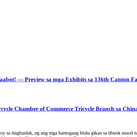
bot! — Preview sa mga Exhibits sa 136th Canton Fai
ycle Chamber of Commerce Tricycle Branch sa China g
 sa tinghunlak, ug ang mga bantogang bisita gikan sa tibuok nasod n