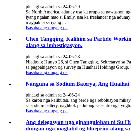
pinaagi sa admin sa 24-06-29
Sa North America, adunay usa ka grupo sa gawasnon nga 
iyang ngalan mao si Emily, usa ka freelancer nga aduna
magpakita sa iyang ...
Basaha ang dugang pa
Chen Tangqing, Kalihim sa Partido Workin
alang sa imbestigasyon.
pinaagi sa admin sa 24-06-28
Niadtong Hunyo 26, si Chen Tangqing, Sekretaryo sa 
sa pagpahigayon og survey sa Huaihai Holdings Group. 
Basaha ang dugang pa
Nanguna sa Sodium Baterya, Ang Huaihai 
pinaagi sa admin sa 24-06-24
Sa karon nga kalibutan, ang berde nga rebolusyon mikay
sa sodium battery, naglihok padulong sa sentro nga yugt
Basaha ang dugang pa
Ang delegasyon nga gipangulohan ni Su Hu
dungan nga maglatid og blueprint alang sa