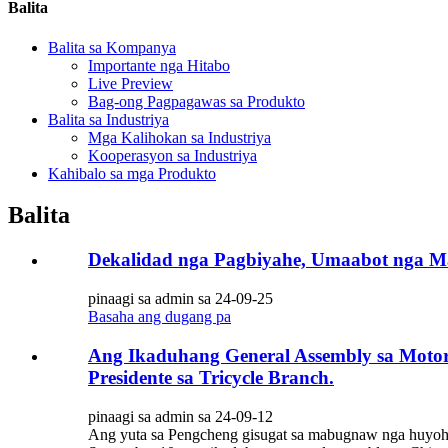
Balita
Balita sa Kompanya
Importante nga Hitabo
Live Preview
Bag-ong Pagpagawas sa Produkto
Balita sa Industriya
Mga Kalihokan sa Industriya
Kooperasyon sa Industriya
Kahibalo sa mga Produkto
Balita
Dekalidad nga Pagbiyahe, Umaabot nga Maa
pinaagi sa admin sa 24-09-25
Basaha ang dugang pa
Ang Ikaduhang General Assembly sa Motorc
Presidente sa Tricycle Branch.
pinaagi sa admin sa 24-09-12
Ang yuta sa Pengcheng gisugat sa mabugnaw nga huyohoy