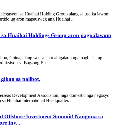
delegasyon sa Huaihai Holding Group alang sa usa ka lawom
artido ug aron mapauswag ang Huaihai ...
ta sa Huaihai Holdings Group aron pagpalawom
ou, China, alang sa usa ka mahigalaon nga pagbisita ug
oduksiyon sa Bag-ong En...
gikan sa palibot.
erseas Development Association, mga domestic nga negosyo
sa Huaihai International Headquarter. .
l Offshore Investment Summit! Nanguna sa
re Inv...