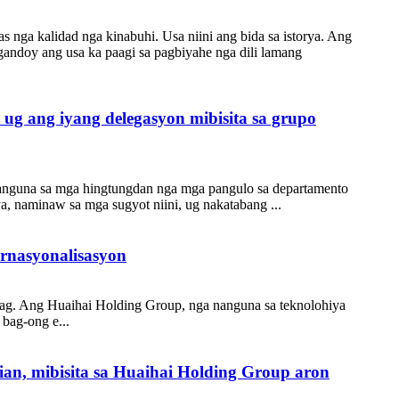
nga kalidad nga kinabuhi. Usa niini ang bida sa istorya. Ang
gandoy ang usa ka paagi sa pagbiyahe nga dili lamang
g ang iyang delegasyon mibisita sa grupo
anguna sa mga hingtungdan nga mga pangulo sa departamento
, naminaw sa mga sugyot niini, ug nakatabang ...
rnasyonalisasyon
swag. Ang Huaihai Holding Group, nga nanguna sa teknolohiya
 bag-ong e...
an, mibisita sa Huaihai Holding Group aron