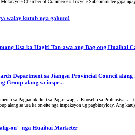
a Motorcycle Chamber of Commerce's Tricycle Subcommittee gipahigay
nga walay kutub nga gahum!
mong Usa ka Hagit! Tan-awa ang Bag-ong Huaihai Ca
rch Department sa Jiangsu Provincial Council alang s
ng Group alang sa inspe...
amento sa Pagpanukiduki sa Pag-uswag sa Konseho sa Probinsiya sa Ji
roup alang sa usa ka on-site nga inspeksyon ug pagbinayloay. Ang kat
Malig-on" nga Huaihai Marketer