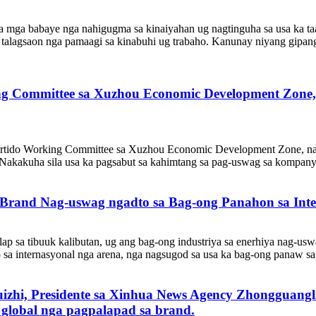
mga babaye nga nahigugma sa kinaiyahan ug nagtinguha sa usa ka taas 
y talagsaon nga pamaagi sa kinabuhi ug trabaho. Kanunay niyang gipan
g Committee sa Xuzhou Economic Development Zone, u
Partido Working Committee sa Xuzhou Economic Development Zone, n
Nakakuha sila usa ka pagsabut sa kahimtang sa pag-uswag sa kompanya
Brand Nag-uswag ngadto sa Bag-ong Panahon sa Inte
lap sa tibuuk kalibutan, ug ang bag-ong industriya sa enerhiya nag-u
o sa internasyonal nga arena, nga nagsugod sa usa ka bag-ong panaw sa
izhi, Presidente sa Xinhua News Agency Zhongguangli
 global nga pagpalapad sa brand.