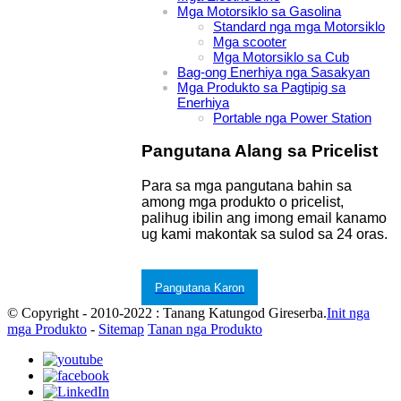
Mga Motorsiklo sa Gasolina
Standard nga mga Motorsiklo
Mga scooter
Mga Motorsiklo sa Cub
Bag-ong Enerhiya nga Sasakyan
Mga Produkto sa Pagtipig sa
Enerhiya
Portable nga Power Station
Pangutana Alang sa Pricelist
Para sa mga pangutana bahin sa
among mga produkto o pricelist,
palihug ibilin ang imong email kanamo
ug kami makontak sa sulod sa 24 oras.
Pangutana Karon
© Copyright - 2010-2022 : Tanang Katungod Gireserba.
Init nga
mga Produkto
-
Sitemap
Tanan nga Produkto