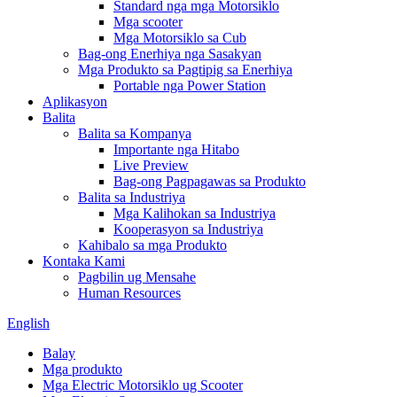
Standard nga mga Motorsiklo
Mga scooter
Mga Motorsiklo sa Cub
Bag-ong Enerhiya nga Sasakyan
Mga Produkto sa Pagtipig sa Enerhiya
Portable nga Power Station
Aplikasyon
Balita
Balita sa Kompanya
Importante nga Hitabo
Live Preview
Bag-ong Pagpagawas sa Produkto
Balita sa Industriya
Mga Kalihokan sa Industriya
Kooperasyon sa Industriya
Kahibalo sa mga Produkto
Kontaka Kami
Pagbilin ug Mensahe
Human Resources
English
Balay
Mga produkto
Mga Electric Motorsiklo ug Scooter