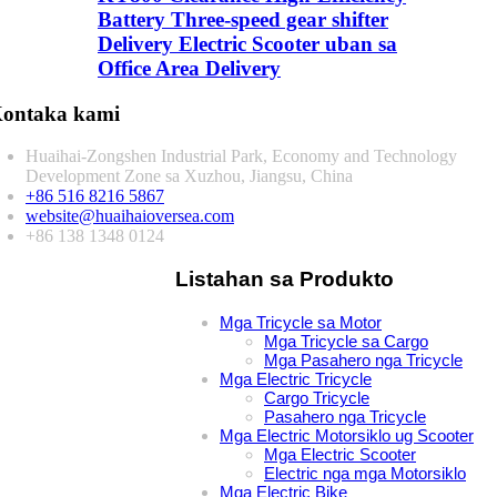
Battery Three-speed gear shifter
Delivery Electric Scooter uban sa
Office Area Delivery
ontaka kami
Huaihai-Zongshen Industrial Park, Economy and Technology
Development Zone sa Xuzhou, Jiangsu, China
+86 516 8216 5867
website@huaihaioversea.com
+86 138 1348 0124
Listahan sa Produkto
Mga Tricycle sa Motor
Mga Tricycle sa Cargo
Mga Pasahero nga Tricycle
Mga Electric Tricycle
Cargo Tricycle
Pasahero nga Tricycle
Mga Electric Motorsiklo ug Scooter
Mga Electric Scooter
Electric nga mga Motorsiklo
Mga Electric Bike