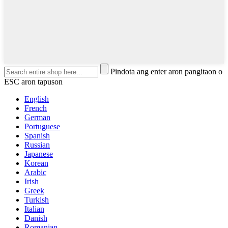
Pindota ang enter aron pangitaon o
ESC aron tapuson
English
French
German
Portuguese
Spanish
Russian
Japanese
Korean
Arabic
Irish
Greek
Turkish
Italian
Danish
Romanian