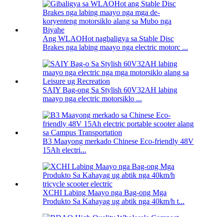
Ang WLAOHot nagbaligya sa Stable Disc
Brakes nga labing maayo nga electric motorc ...
SAIY Bag-ong Sa Stylish 60V32AH labing
maayo nga electric motorsiklo ...
B3 Maayong merkado Chinese Eco-friendly 48V
15Ah electri...
XCHI Labing Maayo nga Bag-ong Mga
Produkto Sa Kahayag ug abtik nga 40km/h t...