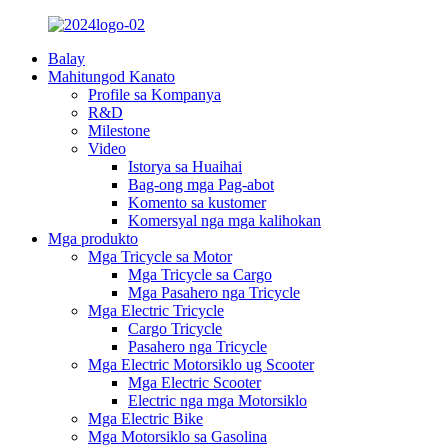
Balay
Mahitungod Kanato
Profile sa Kompanya
R&D
Milestone
Video
Istorya sa Huaihai
Bag-ong mga Pag-abot
Komento sa kustomer
Komersyal nga mga kalihokan
Mga produkto
Mga Tricycle sa Motor
Mga Tricycle sa Cargo
Mga Pasahero nga Tricycle
Mga Electric Tricycle
Cargo Tricycle
Pasahero nga Tricycle
Mga Electric Motorsiklo ug Scooter
Mga Electric Scooter
Electric nga mga Motorsiklo
Mga Electric Bike
Mga Motorsiklo sa Gasolina