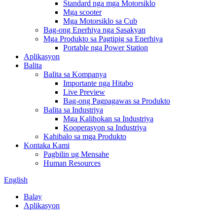
Standard nga mga Motorsiklo
Mga scooter
Mga Motorsiklo sa Cub
Bag-ong Enerhiya nga Sasakyan
Mga Produkto sa Pagtipig sa Enerhiya
Portable nga Power Station
Aplikasyon
Balita
Balita sa Kompanya
Importante nga Hitabo
Live Preview
Bag-ong Pagpagawas sa Produkto
Balita sa Industriya
Mga Kalihokan sa Industriya
Kooperasyon sa Industriya
Kahibalo sa mga Produkto
Kontaka Kami
Pagbilin ug Mensahe
Human Resources
English
Balay
Aplikasyon