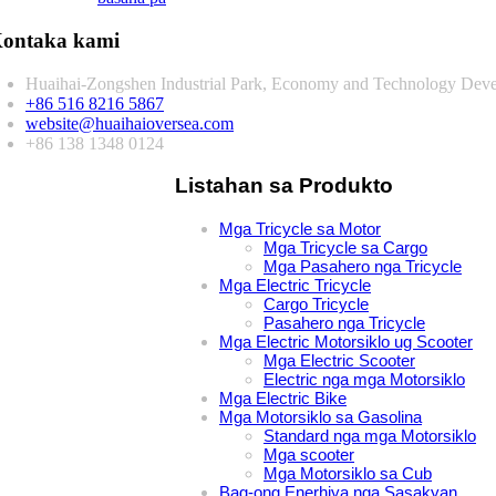
ontaka kami
Huaihai-Zongshen Industrial Park, Economy and Technology Deve
+86 516 8216 5867
website@huaihaioversea.com
+86 138 1348 0124
Listahan sa Produkto
Mga Tricycle sa Motor
Mga Tricycle sa Cargo
Mga Pasahero nga Tricycle
Mga Electric Tricycle
Cargo Tricycle
Pasahero nga Tricycle
Mga Electric Motorsiklo ug Scooter
Mga Electric Scooter
Electric nga mga Motorsiklo
Mga Electric Bike
Mga Motorsiklo sa Gasolina
Standard nga mga Motorsiklo
Mga scooter
Mga Motorsiklo sa Cub
Bag-ong Enerhiya nga Sasakyan