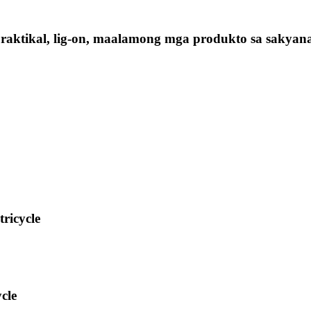
aktikal, lig-on, maalamong mga produkto sa sakyanan
tricycle
cle