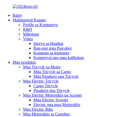
Balay
Mahitungod Kanato
Profile sa Kompanya
R&D
Milestone
Video
Istorya sa Huaihai
Bag-ong mga Pag-abot
Komento sa kustomer
Komersyal nga mga kalihokan
Mga produkto
Mga Tricycle sa Motor
Mga Tricycle sa Cargo
Mga Pasahero nga Tricycle
Mga Electric Tricycle
Cargo Tricycle
Pasahero nga Tricycle
Mga Electric Motorsiklo ug Scooter
Mga Electric Scooter
Electric nga mga Motorsiklo
Mga Electric Bike
Mga Motorsiklo sa Gasolina