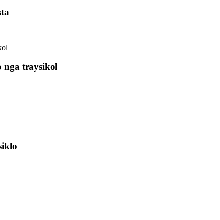
sta
 nga traysikol
iklo