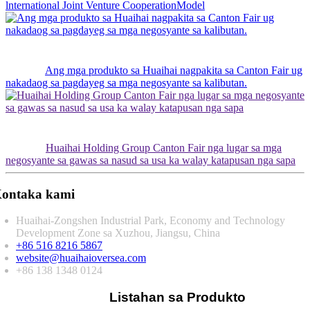
lnternational Joint Venture CooperationModel
Ang mga produkto sa Huaihai nagpakita sa Canton Fair ug
nakadaog sa pagdayeg sa mga negosyante sa kalibutan.
Huaihai Holding Group Canton Fair nga lugar sa mga
negosyante sa gawas sa nasud sa usa ka walay katapusan nga sapa
ontaka kami
Huaihai-Zongshen Industrial Park, Economy and Technology
Development Zone sa Xuzhou, Jiangsu, China
+86 516 8216 5867
website@huaihaioversea.com
+86 138 1348 0124
Listahan sa Produkto