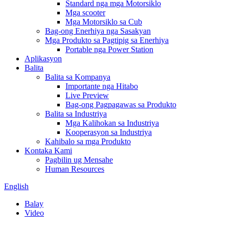
Standard nga mga Motorsiklo
Mga scooter
Mga Motorsiklo sa Cub
Bag-ong Enerhiya nga Sasakyan
Mga Produkto sa Pagtipig sa Enerhiya
Portable nga Power Station
Aplikasyon
Balita
Balita sa Kompanya
Importante nga Hitabo
Live Preview
Bag-ong Pagpagawas sa Produkto
Balita sa Industriya
Mga Kalihokan sa Industriya
Kooperasyon sa Industriya
Kahibalo sa mga Produkto
Kontaka Kami
Pagbilin ug Mensahe
Human Resources
English
Balay
Video