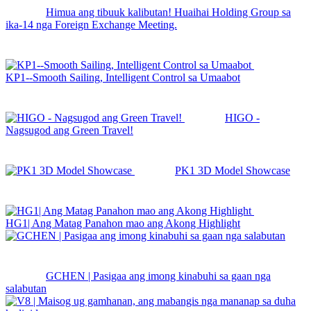
Himua ang tibuuk kalibutan! Huaihai Holding Group sa
ika-14 nga Foreign Exchange Meeting.
KP1--Smooth Sailing, Intelligent Control sa Umaabot
HIGO -
Nagsugod ang Green Travel!
PK1 3D Model Showcase
HG1| Ang Matag Panahon mao ang Akong Highlight
GCHEN | Pasigaa ang imong kinabuhi sa gaan nga
salabutan