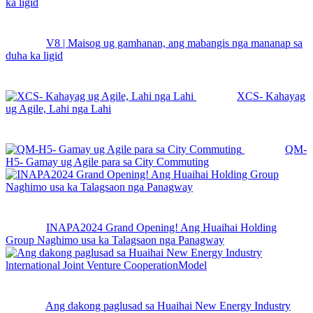
V8 | Maisog ug gamhanan, ang mabangis nga mananap sa
duha ka ligid
XCS- Kahayag
ug Agile, Lahi nga Lahi
QM-
H5- Gamay ug Agile para sa City Commuting
INAPA2024 Grand Opening! Ang Huaihai Holding
Group Naghimo usa ka Talagsaon nga Panagway
Ang dakong paglusad sa Huaihai New Energy Industry