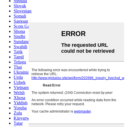
Sinhala
Slovak
Slovenian
Somali
Samoan
Scots Gaelic
Shona
Sindhi
Sundanese
Swahili
Tajik
Tamil
Telugu
Thai
Ukrainian
Urdu
Uzbek
Vietnamese
Welsh
Xhosa
Yiddish
Yoruba
Zulu
Kinyarwanda
Tatar