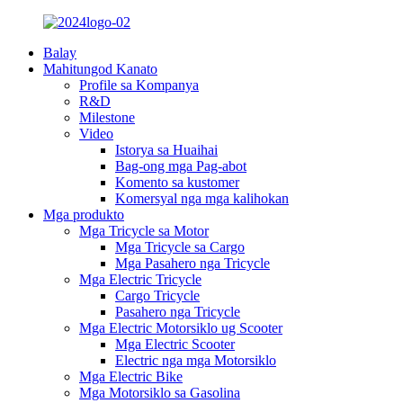
Balay
Mahitungod Kanato
Profile sa Kompanya
R&D
Milestone
Video
Istorya sa Huaihai
Bag-ong mga Pag-abot
Komento sa kustomer
Komersyal nga mga kalihokan
Mga produkto
Mga Tricycle sa Motor
Mga Tricycle sa Cargo
Mga Pasahero nga Tricycle
Mga Electric Tricycle
Cargo Tricycle
Pasahero nga Tricycle
Mga Electric Motorsiklo ug Scooter
Mga Electric Scooter
Electric nga mga Motorsiklo
Mga Electric Bike
Mga Motorsiklo sa Gasolina