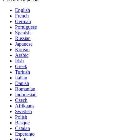
English
French
German
Portuguese
Spanish
Russian
Japanese
Korean
Arabic
Irish
Greek
Turkish
Italian
Danish
Romanian
Indonesian
Czech
Afrikaans
Swedish
Polish
Basque
Catalan
Esperanto
Hindi