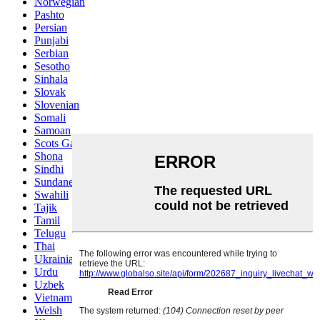
Norwegian
Pashto
Persian
Punjabi
Serbian
Sesotho
Sinhala
Slovak
Slovenian
Somali
Samoan
Scots Gaelic
Shona
Sindhi
Sundanese
Swahili
Tajik
Tamil
Telugu
Thai
Ukrainian
Urdu
Uzbek
Vietnamese
Welsh