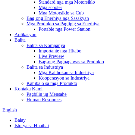
Standard nga mga Motorsiklo
Mga scooter
Mga Motorsiklo sa Cub
Bag-ong Enerhiya nga Sasakyan
Mga Produkto sa Pagtipig sa Enerhiya
Portable nga Power Station
Aplikasyon
Balita
Balita sa Kompanya
Importante nga Hitabo
Live Preview
Bag-ong Pagpagawas sa Produkto
Balita sa Industriya
Mga Kalihokan sa Industriya
Kooperasyon sa Industriya
Kahibalo sa mga Produkto
Kontaka Kami
Pagbilin ug Mensahe
Human Resources
English
Balay
Istorya sa Huaihai