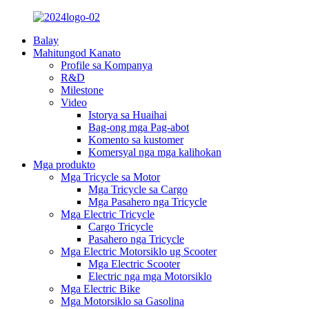
Balay
Mahitungod Kanato
Profile sa Kompanya
R&D
Milestone
Video
Istorya sa Huaihai
Bag-ong mga Pag-abot
Komento sa kustomer
Komersyal nga mga kalihokan
Mga produkto
Mga Tricycle sa Motor
Mga Tricycle sa Cargo
Mga Pasahero nga Tricycle
Mga Electric Tricycle
Cargo Tricycle
Pasahero nga Tricycle
Mga Electric Motorsiklo ug Scooter
Mga Electric Scooter
Electric nga mga Motorsiklo
Mga Electric Bike
Mga Motorsiklo sa Gasolina