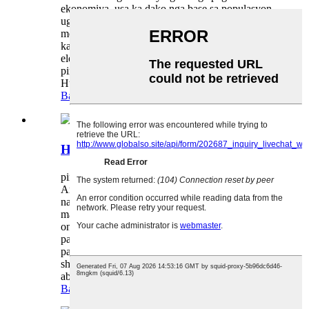
ekonomiya, usa ka dako nga base sa populasyon
ug dako nga potensyal sa pagpalambo sa
merkado. Sa pagkakaron, labaw pa sa 50 ka mga
kasosyo sa India ang nag-import sa 2 ka ligid nga
electric scooter gikan sa Huaihai Global, diin ang
pinakataas nga panahon sa kooperasyon uban sa
Huaihai adunay ...
Basaha ang dugang pa
Huaihai Cargo Tricycle【Q7C】
pinaagi sa admin sa 22-09-05
Ang mga high-brightness nga mga headlight
naghatag usa ka halapad nga palibot sa suga, nga
mahimong modan-ag mga 50 metros ang gilay-
on, pagsiguro nga tin-aw ang panan-aw sa
pagmaneho sa gabii ug labi ka luwas nga
pagsakay. Ang single-connected φ43 spring
shock absorber labi nga nagpauswag sa shock
absorber effect sa tibuok sakyanan, ug ang...
Basaha ang dugang pa