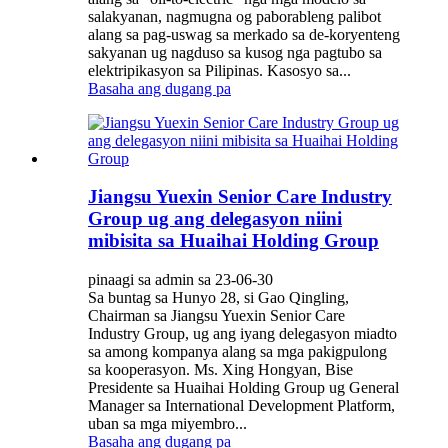
salakyanan, nagmugna og paborableng palibot
alang sa pag-uswag sa merkado sa de-koryenteng
sakyanan ug nagduso sa kusog nga pagtubo sa
elektripikasyon sa Pilipinas. Kasosyo sa...
Basaha ang dugang pa
Jiangsu Yuexin Senior Care Industry
Group ug ang delegasyon niini
mibisita sa Huaihai Holding Group
pinaagi sa admin sa 23-06-30
Sa buntag sa Hunyo 28, si Gao Qingling,
Chairman sa Jiangsu Yuexin Senior Care
Industry Group, ug ang iyang delegasyon miadto
sa among kompanya alang sa mga pakigpulong
sa kooperasyon. Ms. Xing Hongyan, Bise
Presidente sa Huaihai Holding Group ug General
Manager sa International Development Platform,
uban sa mga miyembro...
Basaha ang dugang pa