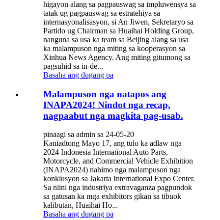
higayon alang sa pagpauswag sa impluwensya sa
tatak ug pagpauswag sa estratehiya sa
internasyonalisasyon, si An Jiwen, Sekretaryo sa
Partido ug Chairman sa Huaihai Holding Group,
nanguna sa usa ka team sa Beijing alang sa usa
ka malampuson nga miting sa kooperasyon sa
Xinhua News Agency. Ang miting gitumong sa
pagsuhid sa in-de...
Basaha ang dugang pa
Malampuson nga natapos ang
INAPA2024! Nindot nga recap,
nagpaabut nga magkita pag-usab.
pinaagi sa admin sa 24-05-20
Kaniadtong Mayo 17, ang tulo ka adlaw nga
2024 Indonesia International Auto Parts,
Motorcycle, and Commercial Vehicle Exhibition
(INAPA2024) nahimo nga malampuson nga
konklusyon sa Jakarta International Expo Center.
Sa niini nga industriya extravaganza pagpundok
sa gatusan ka mga exhibitors gikan sa tibuok
kalibutan, Huaihai Ho...
Basaha ang dugang pa