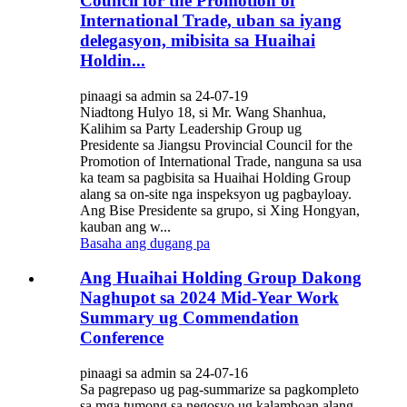
Council for the Promotion of
International Trade, uban sa iyang
delegasyon, mibisita sa Huaihai
Holdin...
pinaagi sa admin sa 24-07-19
Niadtong Hulyo 18, si Mr. Wang Shanhua,
Kalihim sa Party Leadership Group ug
Presidente sa Jiangsu Provincial Council for the
Promotion of International Trade, nanguna sa usa
ka team sa pagbisita sa Huaihai Holding Group
alang sa on-site nga inspeksyon ug pagbayloay.
Ang Bise Presidente sa grupo, si Xing Hongyan,
kauban ang w...
Basaha ang dugang pa
Ang Huaihai Holding Group Dakong
Naghupot sa 2024 Mid-Year Work
Summary ug Commendation
Conference
pinaagi sa admin sa 24-07-16
Sa pagrepaso ug pag-summarize sa pagkompleto
sa mga tumong sa negosyo ug kalamboan alang