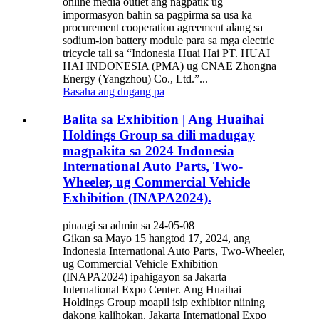
online media outlet ang nagpatik ug
impormasyon bahin sa pagpirma sa usa ka
procurement cooperation agreement alang sa
sodium-ion battery module para sa mga electric
tricycle tali sa “Indonesia Huai Hai PT. HUAI
HAI INDONESIA (PMA) ug CNAE Zhongna
Energy (Yangzhou) Co., Ltd.”...
Basaha ang dugang pa
Balita sa Exhibition | Ang Huaihai
Holdings Group sa dili madugay
magpakita sa 2024 Indonesia
International Auto Parts, Two-
Wheeler, ug Commercial Vehicle
Exhibition (INAPA2024).
pinaagi sa admin sa 24-05-08
Gikan sa Mayo 15 hangtod 17, 2024, ang
Indonesia International Auto Parts, Two-Wheeler,
ug Commercial Vehicle Exhibition
(INAPA2024) ipahigayon sa Jakarta
International Expo Center. Ang Huaihai
Holdings Group moapil isip exhibitor niining
dakong kalihokan. Jakarta International Expo