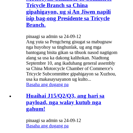
Tricycle Branch sa China
gipahigayon, ug si An Jiwen napili
isip bag-ong Presidente sa Tricycle
Branch.
pinaagi sa admin sa 24-09-12
Ang yuta sa Pengcheng gisugat sa mabugnaw
nga huyohoy sa tinghunlak, ug ang mga
bantogang bisita gikan sa tibuok nasod nagtigom
alang sa usa ka dakong kalihokan. Niadtong
Septembre 10, ang ikaduhang general assembly
sa China Motorcycle Chamber of Commerce's
Tricycle Subcommittee gipahigayon sa Xuzhou,
usa ka makasaysayanon ug kulto...
Basaha ang dugang pa
Huaihai J15/Q2/Q3, ang hari sa
payload, nga walay kutub nga
gahum!
pinaagi sa admin sa 24-09-12
Basaha ang dugang pa