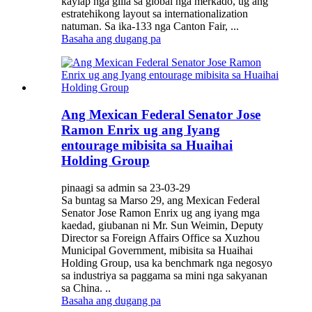
kaylap nga giila sa global nga merkado, ug ang
estratehikong layout sa internationalization
natuman. Sa ika-133 nga Canton Fair, ...
Basaha ang dugang pa
Ang Mexican Federal Senator Jose
Ramon Enrix ug ang Iyang
entourage mibisita sa Huaihai
Holding Group
pinaagi sa admin sa 23-03-29
Sa buntag sa Marso 29, ang Mexican Federal
Senator Jose Ramon Enrix ug ang iyang mga
kaedad, giubanan ni Mr. Sun Weimin, Deputy
Director sa Foreign Affairs Office sa Xuzhou
Municipal Government, mibisita sa Huaihai
Holding Group, usa ka benchmark nga negosyo
sa industriya sa paggama sa mini nga sakyanan
sa China. ..
Basaha ang dugang pa