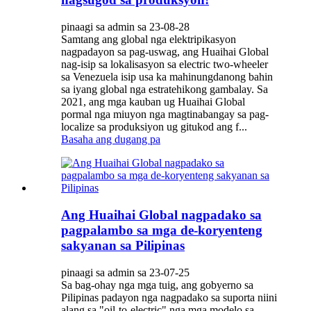
pinaagi sa admin sa 23-08-28
Samtang ang global nga elektripikasyon
nagpadayon sa pag-uswag, ang Huaihai Global
nag-isip sa lokalisasyon sa electric two-wheeler
sa Venezuela isip usa ka mahinungdanong bahin
sa iyang global nga estratehikong gambalay. Sa
2021, ang mga kauban ug Huaihai Global
pormal nga miuyon nga magtinabangay sa pag-
localize sa produksiyon ug gitukod ang f...
Basaha ang dugang pa
Ang Huaihai Global nagpadako sa
pagpalambo sa mga de-koryenteng
sakyanan sa Pilipinas
pinaagi sa admin sa 23-07-25
Sa bag-ohay nga mga tuig, ang gobyerno sa
Pilipinas padayon nga nagpadako sa suporta niini
alang sa "oil-to-electric" nga mga modelo sa