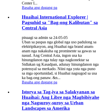
Center I...
Basaha ang dugang pa
Huaihai International Explorer |
Pagsuhid sa "Bag-ong Kalibutan" sa
Central Asia
pinaagi sa admin sa 24-05-05
Uban sa paspas nga global nga uso padulong sa
elektripikasyon, ang Huaihai nga brand anam-
anam nga nakakuha og prominente sa gawas sa
nasud. Ang Central Asia, ingon usa ka
hinungdanon nga tulay nga nagkonektar sa
Sidlakan ug Kasadpan, adunay hinungdanon nga
potensyal sa merkado. Niini nga yuta nga puno
sa mga oportunidad, si Huaihai nagsugod sa usa
ka bag-ong panaw. &n...
Basaha ang dugang pa
Istorya sa Tag-iya sa Salakyanan sa
Huaihai: Ang Libre nga Magbibiyahe
nga Nagsuroy-suroy sa Urban
Landscapes sa Amerika