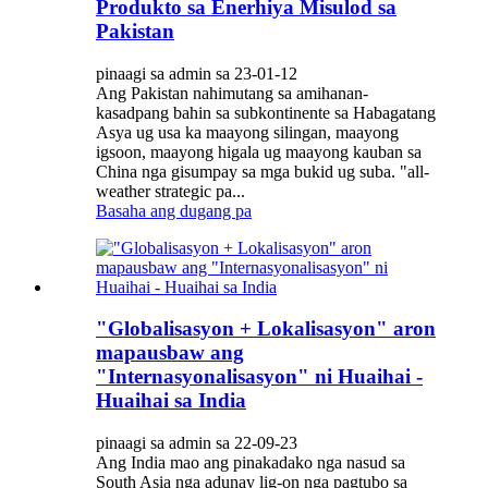
Produkto sa Enerhiya Misulod sa
Pakistan
pinaagi sa admin sa 23-01-12
Ang Pakistan nahimutang sa amihanan-
kasadpang bahin sa subkontinente sa Habagatang
Asya ug usa ka maayong silingan, maayong
igsoon, maayong higala ug maayong kauban sa
China nga gisumpay sa mga bukid ug suba. "all-
weather strategic pa...
Basaha ang dugang pa
"Globalisasyon + Lokalisasyon" aron
mapausbaw ang
"Internasyonalisasyon" ni Huaihai -
Huaihai sa India
pinaagi sa admin sa 22-09-23
Ang India mao ang pinakadako nga nasud sa
South Asia nga adunay lig-on nga pagtubo sa