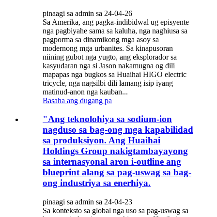
pinaagi sa admin sa 24-04-26
Sa Amerika, ang pagka-indibidwal ug episyente
nga pagbiyahe sama sa kaluha, nga naghiusa sa
pagporma sa dinamikong mga asoy sa
modernong mga urbanites. Sa kinapusoran
niining gubot nga yugto, ang eksplorador sa
kasyudaran nga si Jason nakamugna og dili
mapapas nga bugkos sa Huaihai HIGO electric
tricycle, nga nagsilbi dili lamang isip iyang
matinud-anon nga kauban...
Basaha ang dugang pa
"Ang teknolohiya sa sodium-ion
nagduso sa bag-ong mga kapabilidad
sa produksiyon. Ang Huaihai
Holdings Group nakigtambayayong
sa internasyonal aron i-outline ang
blueprint alang sa pag-uswag sa bag-
ong industriya sa enerhiya.
pinaagi sa admin sa 24-04-23
Sa konteksto sa global nga uso sa pag-uswag sa