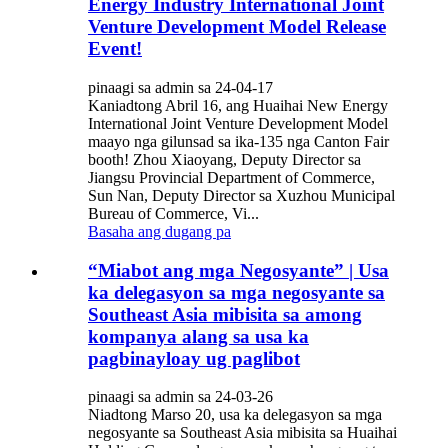
Energy Industry International Joint
Venture Development Model Release
Event!
pinaagi sa admin sa 24-04-17
Kaniadtong Abril 16, ang Huaihai New Energy
International Joint Venture Development Model
maayo nga gilunsad sa ika-135 nga Canton Fair
booth! Zhou Xiaoyang, Deputy Director sa
Jiangsu Provincial Department of Commerce,
Sun Nan, Deputy Director sa Xuzhou Municipal
Bureau of Commerce, Vi...
Basaha ang dugang pa
“Miabot ang mga Negosyante” | Usa
ka delegasyon sa mga negosyante sa
Southeast Asia mibisita sa among
kompanya alang sa usa ka
pagbinayloay ug paglibot
pinaagi sa admin sa 24-03-26
Niadtong Marso 20, usa ka delegasyon sa mga
negosyante sa Southeast Asia mibisita sa Huaihai