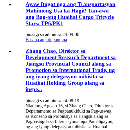
Ayaw Itugot nga ang Transportasyon
Mahimong Usa ka Hagit! Tan-awa
ang Bag-ong Huaihai Cargo Tricycle
Stars: TP6/PK1
pinaagi sa admin sa 24-09-06
Basaha ang dugang pa
Zhang Chao, Direktor sa
Development Research Department sa
Jiangsu Provincial Council alang sa
Promotion sa International Trade, ug
ang iyang delegasyon mibisita sa
Huaihai Holding Group alang sa
inspe...
pinaagi sa admin sa 24-08-19
Niadtong Agosto 16, si Zhang Chao, Direktor sa
Departamento sa Pagpanukiduki sa Pag-uswag
sa Konseho sa Probinsiya sa Jiangsu alang sa
Pagpasiugda sa Internasyonal nga Pamatigayon,
ug ang iyang delegasyon mibisita sa Huaihai