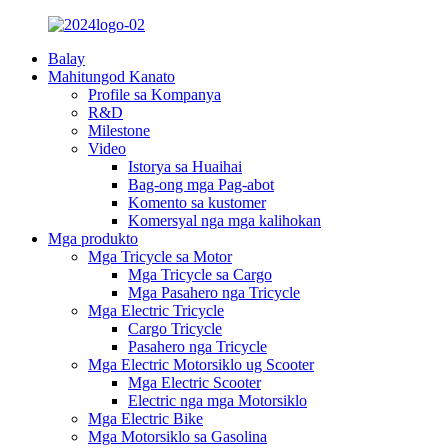
Balay
Mahitungod Kanato
Profile sa Kompanya
R&D
Milestone
Video
Istorya sa Huaihai
Bag-ong mga Pag-abot
Komento sa kustomer
Komersyal nga mga kalihokan
Mga produkto
Mga Tricycle sa Motor
Mga Tricycle sa Cargo
Mga Pasahero nga Tricycle
Mga Electric Tricycle
Cargo Tricycle
Pasahero nga Tricycle
Mga Electric Motorsiklo ug Scooter
Mga Electric Scooter
Electric nga mga Motorsiklo
Mga Electric Bike
Mga Motorsiklo sa Gasolina