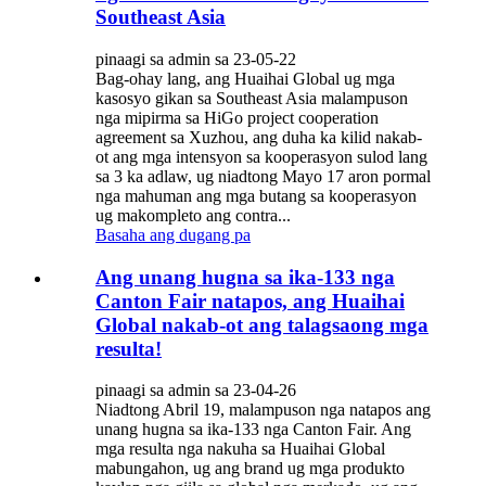
Southeast Asia
pinaagi sa admin sa 23-05-22
Bag-ohay lang, ang Huaihai Global ug mga
kasosyo gikan sa Southeast Asia malampuson
nga mipirma sa HiGo project cooperation
agreement sa Xuzhou, ang duha ka kilid nakab-
ot ang mga intensyon sa kooperasyon sulod lang
sa 3 ka adlaw, ug niadtong Mayo 17 aron pormal
nga mahuman ang mga butang sa kooperasyon
ug makompleto ang contra...
Basaha ang dugang pa
Ang unang hugna sa ika-133 nga
Canton Fair natapos, ang Huaihai
Global nakab-ot ang talagsaong mga
resulta!
pinaagi sa admin sa 23-04-26
Niadtong Abril 19, malampuson nga natapos ang
unang hugna sa ika-133 nga Canton Fair. Ang
mga resulta nga nakuha sa Huaihai Global
mabungahon, ug ang brand ug mga produkto