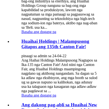
bag-ong industriya sa enerhiya, ang Huaihai
Holdings Group nanguna sa bag-ong mga
kapabilidad sa produksiyon, lawom nga
nagpatuman sa mga pamaagi sa pagpauswag sa
nasud, nagpunting sa teknolohiya nga high-tech
nga sodium-ion nga baterya, aktibo nga nag-uban
sa 'Belt. usa ka...
Basaha ang dugang pa
Huaihai Holdings | Malampusong
Gitapos ang 135th Canton Fair!
pinaagi sa admin sa 24-04-22
Ang Haihai Holdings Malampusong Nagtapos sa
Ika-135 nga Canton Fair! Atol niini nga Canton
Fair, ang Huaihai Holdings maampingong
nagplano ug aktibong nangandam. Sa dagan sa 5
ka adlaw nga eksibisyon, ang mga booth sa sulod
ug sa gawas napuno sa kalihokan, nga adunay
usa ka talagsaon nga kasagaran nga adlaw-adlaw
nga pagdawat sa ...
Basaha ang dugang pa
Ang dakong pag-abli sa Huaihai New