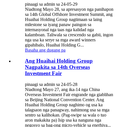
pinaagi sa admin sa 24-05-29
Niadtong Mayo 28, sa apresasyon nga panihapon
sa 14th Global Offshore Investment Summit, ang
Huaihai Holding Group nagtimaan sa laing
milestone sa iyang panaw paingon sa
internasyonal nga taas nga kalidad nga
kalamboan. Taliwala sa crescendo sa gabii, ingon
nga usa ka serye sa mga award winners
gipahibalo, Huaihai Holding G...
Basaha ang dugang pa
Ang Huaihai Holding Group
Nagpakita sa 14th Overseas
Investment Fair
pinaagi sa admin sa 24-05-28
Niadtong Mayo 27, ang ika-14 nga China
Overseas Investment Fair engrande nga giablihan
sa Beijing National Convention Center. Ang
Huaihai Holding Group naghimo og usa ka
talagsaon nga panagway, nahimong usa sa mga
sentro sa kalihokan. (Pag-swipe sa wala o tuo
aron makakita pa) Isip usa ka nanguna nga
negosyo sa bag-ong micro-vehicle sa enerhiya...