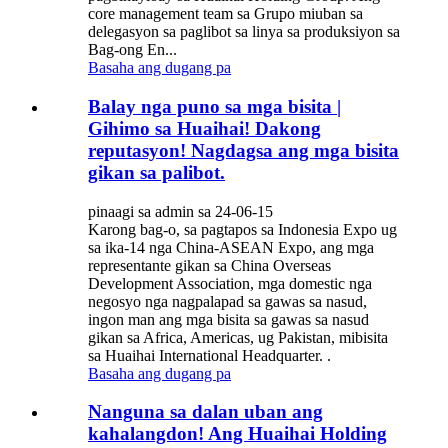
core management team sa Grupo miuban sa
delegasyon sa paglibot sa linya sa produksiyon sa
Bag-ong En...
Basaha ang dugang pa
Balay nga puno sa mga bisita |
Gihimo sa Huaihai! Dakong
reputasyon! Nagdagsa ang mga bisita
gikan sa palibot.
pinaagi sa admin sa 24-06-15
Karong bag-o, sa pagtapos sa Indonesia Expo ug
sa ika-14 nga China-ASEAN Expo, ang mga
representante gikan sa China Overseas
Development Association, mga domestic nga
negosyo nga nagpalapad sa gawas sa nasud,
ingon man ang mga bisita sa gawas sa nasud
gikan sa Africa, Americas, ug Pakistan, mibisita
sa Huaihai International Headquarter. .
Basaha ang dugang pa
Nanguna sa dalan uban ang
kahalangdon! Ang Huaihai Holding