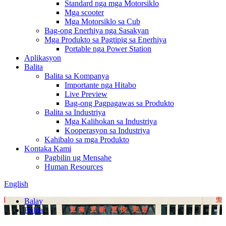
Standard nga mga Motorsiklo
Mga scooter
Mga Motorsiklo sa Cub
Bag-ong Enerhiya nga Sasakyan
Mga Produkto sa Pagtipig sa Enerhiya
Portable nga Power Station
Aplikasyon
Balita
Balita sa Kompanya
Importante nga Hitabo
Live Preview
Bag-ong Pagpagawas sa Produkto
Balita sa Industriya
Mga Kalihokan sa Industriya
Kooperasyon sa Industriya
Kahibalo sa mga Produkto
Kontaka Kami
Pagbilin ug Mensahe
Human Resources
English
Balay
Balita