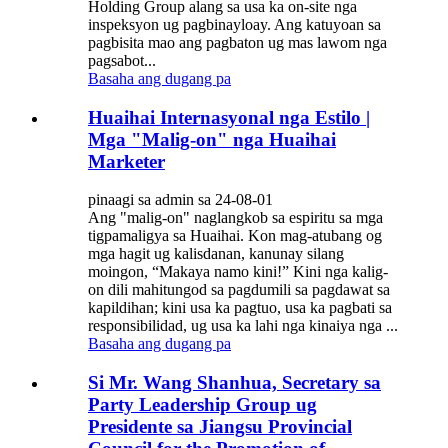
Holding Group alang sa usa ka on-site nga
inspeksyon ug pagbinayloay. Ang katuyoan sa
pagbisita mao ang pagbaton ug mas lawom nga
pagsabot...
Basaha ang dugang pa
Huaihai Internasyonal nga Estilo |
Mga "Malig-on" nga Huaihai
Marketer
pinaagi sa admin sa 24-08-01
Ang "malig-on" naglangkob sa espiritu sa mga
tigpamaligya sa Huaihai. Kon mag-atubang og
mga hagit ug kalisdanan, kanunay silang
moingon, “Makaya namo kini!” Kini nga kalig-
on dili mahitungod sa pagdumili sa pagdawat sa
kapildihan; kini usa ka pagtuo, usa ka pagbati sa
responsibilidad, ug usa ka lahi nga kinaiya nga ...
Basaha ang dugang pa
Si Mr. Wang Shanhua, Secretary sa
Party Leadership Group ug
Presidente sa Jiangsu Provincial