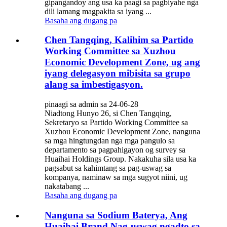
gipangandoy ang usa ka paagi sa pagbiyahe nga
dili lamang magpakita sa iyang ...
Basaha ang dugang pa
Chen Tangqing, Kalihim sa Partido
Working Committee sa Xuzhou
Economic Development Zone, ug ang
iyang delegasyon mibisita sa grupo
alang sa imbestigasyon.
pinaagi sa admin sa 24-06-28
Niadtong Hunyo 26, si Chen Tangqing,
Sekretaryo sa Partido Working Committee sa
Xuzhou Economic Development Zone, nanguna
sa mga hingtungdan nga mga pangulo sa
departamento sa pagpahigayon og survey sa
Huaihai Holdings Group. Nakakuha sila usa ka
pagsabut sa kahimtang sa pag-uswag sa
kompanya, naminaw sa mga sugyot niini, ug
nakatabang ...
Basaha ang dugang pa
Nanguna sa Sodium Baterya, Ang
Huaihai Brand Nag-uswag ngadto sa