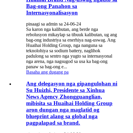
Bag-ong Panahon sa
Internasyonalisasyon
pinaagi sa admin sa 24-06-24
Sa karon nga kalibutan, ang berde nga
rebolusyon mikaylap sa tibuuk kalibutan, ug ang
bag-ong industriya sa enerhiya nag-uswag. Ang
Huaihai Holding Group, nga nanguna sa
teknolohiya sa sodium battery, naglihok
padulong sa sentro nga yugto sa internasyonal
nga arena, nga nagsugod sa usa ka bag-ong
panaw sa bag-ong e...
Basaha ang dugang pa
Ang delegasyon nga gipangulohan ni
Su Huizhi, Presidente sa Xinhua
News Agency Zhongguanglian,
mibisita sa Huaihai Holding Group
aron dungan nga maglatid og
blueprint alang sa global nga
pagpalapad sa brand.