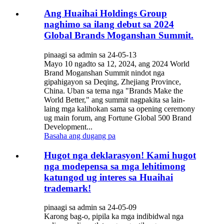
Ang Huaihai Holdings Group
naghimo sa ilang debut sa 2024
Global Brands Moganshan Summit.
pinaagi sa admin sa 24-05-13
Mayo 10 ngadto sa 12, 2024, ang 2024 World
Brand Moganshan Summit nindot nga
gipahigayon sa Deqing, Zhejiang Province,
China. Uban sa tema nga "Brands Make the
World Better," ang summit nagpakita sa lain-
laing mga kalihokan sama sa opening ceremony
ug main forum, ang Fortune Global 500 Brand
Development...
Basaha ang dugang pa
Hugot nga deklarasyon! Kami hugot
nga modepensa sa mga lehitimong
katungod ug interes sa Huaihai
trademark!
pinaagi sa admin sa 24-05-09
Karong bag-o, pipila ka mga indibidwal nga