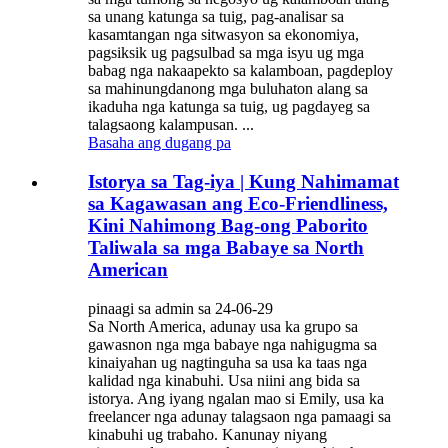
sa unang katunga sa tuig, pag-analisar sa
kasamtangan nga sitwasyon sa ekonomiya,
pagsiksik ug pagsulbad sa mga isyu ug mga
babag nga nakaapekto sa kalamboan, pagdeploy
sa mahinungdanong mga buluhaton alang sa
ikaduha nga katunga sa tuig, ug pagdayeg sa
talagsaong kalampusan. ...
Basaha ang dugang pa
Istorya sa Tag-iya | Kung Nahimamat
sa Kagawasan ang Eco-Friendliness,
Kini Nahimong Bag-ong Paborito
Taliwala sa mga Babaye sa North
American
pinaagi sa admin sa 24-06-29
Sa North America, adunay usa ka grupo sa
gawasnon nga mga babaye nga nahigugma sa
kinaiyahan ug nagtinguha sa usa ka taas nga
kalidad nga kinabuhi. Usa niini ang bida sa
istorya. Ang iyang ngalan mao si Emily, usa ka
freelancer nga adunay talagsaon nga pamaagi sa
kinabuhi ug trabaho. Kanunay niyang