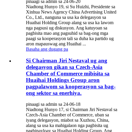
pinaagi sa admin sa 24-06-20
Niadtong Hunyo 19, si Su Huizhi, Presidente sa
Xinhua News Agency China Advertising United
Co., Ltd., nanguna sa usa ka delegasyon sa
Huaihai Holding Group alang sa usa ka lawom
nga pagsusi ug diskusyon. Ang katuyoan sa
pagbisita mao ang pagsuhid sa bag-ong mga
paagi sa kooperasyon tali sa duha ka partido ug
aron mapauswag ang Huaihai ...
Basaha ang dugang pa
Si Chairman Jiri Nestaval ug ang
delegasyon gikan sa Czech-Asia
Chamber of Commerce mibisita sa
Huaihai Holdings Group aron
pagpalawom sa kooperasyon sa bag-
ong sektor sa enerhiya.
pinaagi sa admin sa 24-06-18
Niadtong Hunyo 17, si Chairman Jiri Nestaval sa
Czech-Asia Chamber of Commerce, uban sa
iyang delegasyon, miabot sa Xuzhou, China,
alang sa usa ka mahigalaon nga pagbisita ug
pagbinayloay sa Huaihai Holding Group. Ang