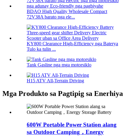
BDAO High Quality Wholesale Compact
72V38A barato nga ele...
KY800 Clearance High-Efficiency nga Baterya
Tulo ka tulin ...
Tank Gasline nga mga motorsiklo
H15 ATV All-Terrain Driving
Mga Produkto sa Pagtipig sa Enerhiya
600W Portable Power Station alang
sa Outdoor Camping，Energy