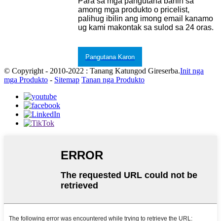
Para sa mga pangutana bahin sa
among mga produkto o pricelist,
palihug ibilin ang imong email kanamo
ug kami makontak sa sulod sa 24 oras.
Pangutana Karon
© Copyright - 2010-2022 : Tanang Katungod Gireserba.
Init nga
mga Produkto
-
Sitemap
Tanan nga Produkto