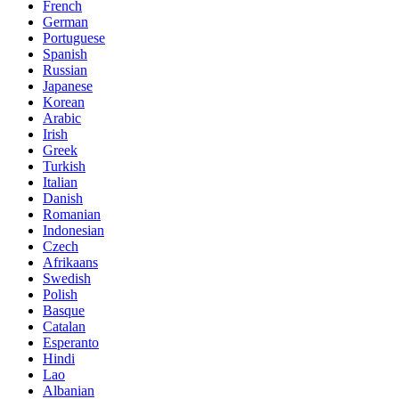
French
German
Portuguese
Spanish
Russian
Japanese
Korean
Arabic
Irish
Greek
Turkish
Italian
Danish
Romanian
Indonesian
Czech
Afrikaans
Swedish
Polish
Basque
Catalan
Esperanto
Hindi
Lao
Albanian