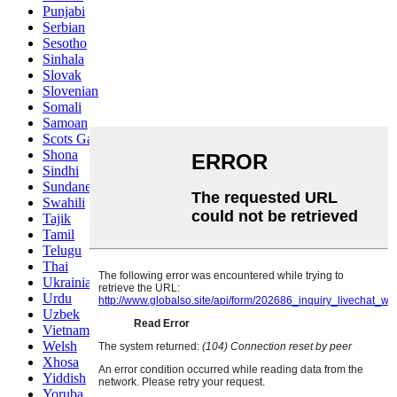
Punjabi
Serbian
Sesotho
Sinhala
Slovak
Slovenian
Somali
Samoan
Scots Gaelic
Shona
Sindhi
Sundanese
Swahili
Tajik
Tamil
Telugu
Thai
Ukrainian
Urdu
Uzbek
Vietnamese
Welsh
Xhosa
Yiddish
Yoruba