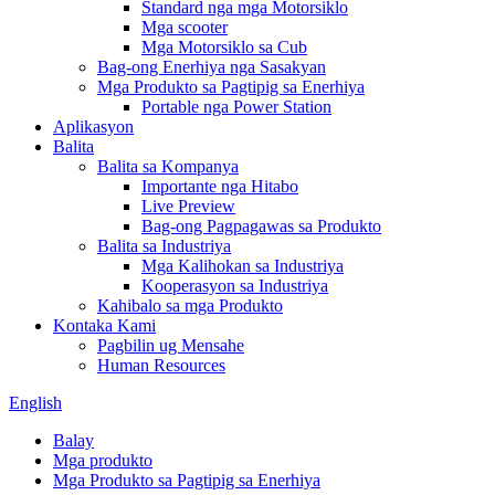
Standard nga mga Motorsiklo
Mga scooter
Mga Motorsiklo sa Cub
Bag-ong Enerhiya nga Sasakyan
Mga Produkto sa Pagtipig sa Enerhiya
Portable nga Power Station
Aplikasyon
Balita
Balita sa Kompanya
Importante nga Hitabo
Live Preview
Bag-ong Pagpagawas sa Produkto
Balita sa Industriya
Mga Kalihokan sa Industriya
Kooperasyon sa Industriya
Kahibalo sa mga Produkto
Kontaka Kami
Pagbilin ug Mensahe
Human Resources
English
Balay
Mga produkto
Mga Produkto sa Pagtipig sa Enerhiya