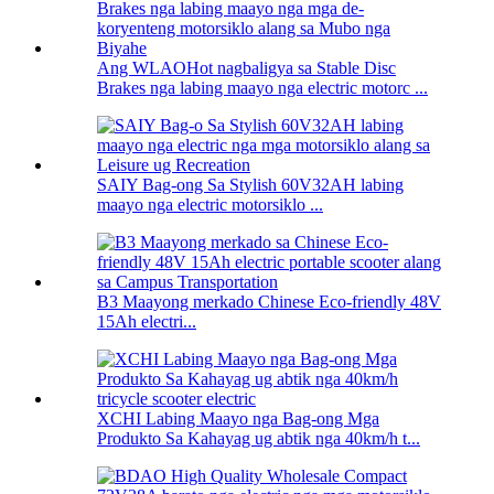
Ang WLAOHot nagbaligya sa Stable Disc
Brakes nga labing maayo nga electric motorc ...
SAIY Bag-ong Sa Stylish 60V32AH labing
maayo nga electric motorsiklo ...
B3 Maayong merkado Chinese Eco-friendly 48V
15Ah electri...
XCHI Labing Maayo nga Bag-ong Mga
Produkto Sa Kahayag ug abtik nga 40km/h t...