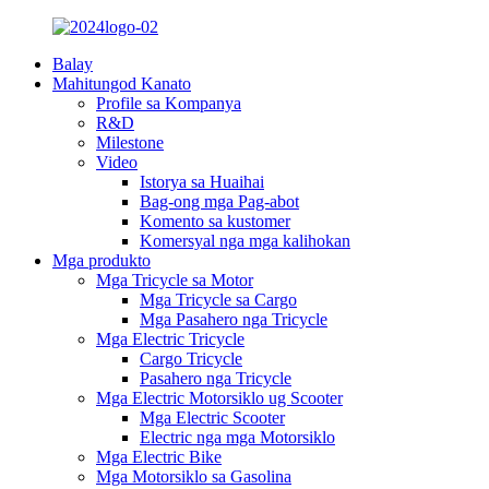
Balay
Mahitungod Kanato
Profile sa Kompanya
R&D
Milestone
Video
Istorya sa Huaihai
Bag-ong mga Pag-abot
Komento sa kustomer
Komersyal nga mga kalihokan
Mga produkto
Mga Tricycle sa Motor
Mga Tricycle sa Cargo
Mga Pasahero nga Tricycle
Mga Electric Tricycle
Cargo Tricycle
Pasahero nga Tricycle
Mga Electric Motorsiklo ug Scooter
Mga Electric Scooter
Electric nga mga Motorsiklo
Mga Electric Bike
Mga Motorsiklo sa Gasolina