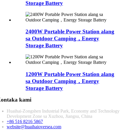
Storage Battery
2400W Portable Power Station alang
sa Outdoor Camping，Energy
Storage Battery
1200W Portable Power Station alang
sa Outdoor Camping，Energy
Storage Battery
ontaka kami
Huaihai-Zongshen Industrial Park, Economy and Technology
Development Zone sa Xuzhou, Jiangsu, China
+86 516 8216 5867
website@huaihaioversea.com