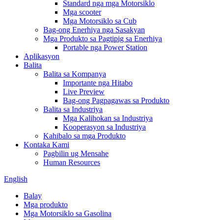
Standard nga mga Motorsiklo
Mga scooter
Mga Motorsiklo sa Cub
Bag-ong Enerhiya nga Sasakyan
Mga Produkto sa Pagtipig sa Enerhiya
Portable nga Power Station
Aplikasyon
Balita
Balita sa Kompanya
Importante nga Hitabo
Live Preview
Bag-ong Pagpagawas sa Produkto
Balita sa Industriya
Mga Kalihokan sa Industriya
Kooperasyon sa Industriya
Kahibalo sa mga Produkto
Kontaka Kami
Pagbilin ug Mensahe
Human Resources
English
Balay
Mga produkto
Mga Motorsiklo sa Gasolina