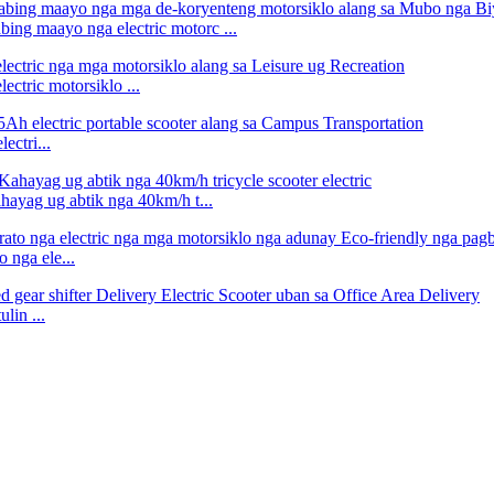
ng maayo nga electric motorc ...
tric motorsiklo ...
ctri...
yag ug abtik nga 40km/h t...
nga ele...
lin ...