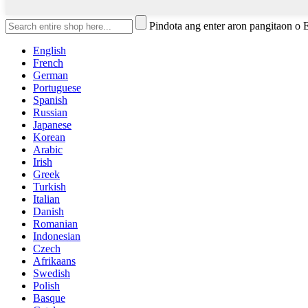
Pindota ang enter aron pangitaon o
English
French
German
Portuguese
Spanish
Russian
Japanese
Korean
Arabic
Irish
Greek
Turkish
Italian
Danish
Romanian
Indonesian
Czech
Afrikaans
Swedish
Polish
Basque