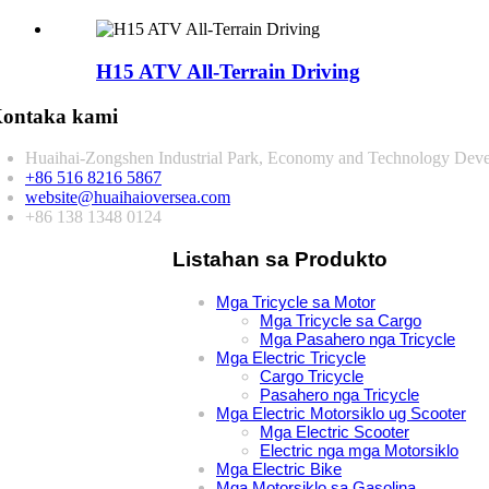
H15 ATV All-Terrain Driving
ontaka kami
Huaihai-Zongshen Industrial Park, Economy and Technology Deve
+86 516 8216 5867
website@huaihaioversea.com
+86 138 1348 0124
Listahan sa Produkto
Mga Tricycle sa Motor
Mga Tricycle sa Cargo
Mga Pasahero nga Tricycle
Mga Electric Tricycle
Cargo Tricycle
Pasahero nga Tricycle
Mga Electric Motorsiklo ug Scooter
Mga Electric Scooter
Electric nga mga Motorsiklo
Mga Electric Bike
Mga Motorsiklo sa Gasolina