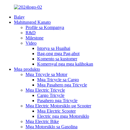
Balay
Mahitungod Kanato
Profile sa Kompanya
R&D
Milestone
Video
Istorya sa Huaihai
Bag-ong mga Pag-abot
Komento sa kustomer
Komersyal nga mga kalihokan
Mga produkto
Mga Tricycle sa Motor
Mga Tricycle sa Cargo
Mga Pasahero nga Tricycle
Mga Electric Tricycle
Cargo Tricycle
Pasahero nga Tricycle
Mga Electric Motorsiklo ug Scooter
Mga Electric Scooter
Electric nga mga Motorsiklo
Mga Electric Bike
Mga Motorsiklo sa Gasolina