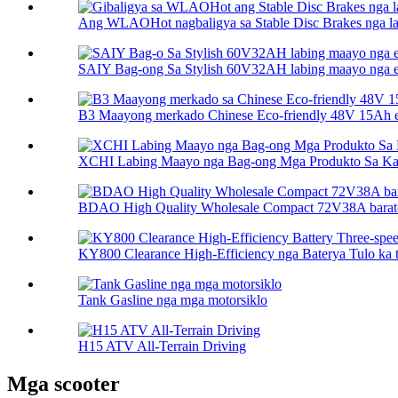
Ang WLAOHot nagbaligya sa Stable Disc Brakes nga labi
SAIY Bag-ong Sa Stylish 60V32AH labing maayo nga elec
B3 Maayong merkado Chinese Eco-friendly 48V 15Ah ele
XCHI Labing Maayo nga Bag-ong Mga Produkto Sa Kaha
BDAO High Quality Wholesale Compact 72V38A barato 
KY800 Clearance High-Efficiency nga Baterya Tulo ka tu
Tank Gasline nga mga motorsiklo
H15 ATV All-Terrain Driving
Mga scooter